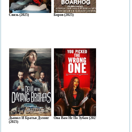
Связь (2025)
Боров (2025)
Дьявол И Братья Дэлонг
Она Вам Не По Зубам (2025)
(2025)