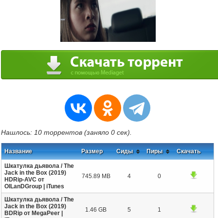
Нашлось: 10 торрентов (заняло 0 сек).
Название
Размер
Сиды
Пиры
Скачать
Шкатулка дьявола / The
Jack in the Box (2019)
745.89 MB
4
0
HDRip-AVC от
OlLanDGroup | iTunes
Шкатулка дьявола / The
Jack in the Box (2019)
1.46 GB
5
1
BDRip от MegaPeer |