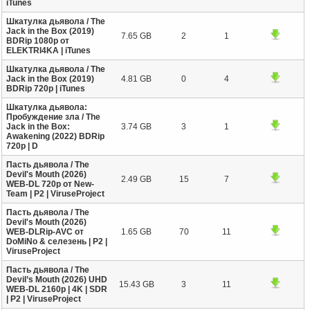
iTunes
Шкатулка дьявола / The
Jack in the Box (2019)
7.65 GB
2
1
BDRip 1080p от
ELEKTRI4KA | iTunes
Шкатулка дьявола / The
Jack in the Box (2019)
4.81 GB
0
4
BDRip 720p | iTunes
Шкатулка дьявола:
Пробуждение зла / The
Jack in the Box:
3.74 GB
3
1
Awakening (2022) BDRip
720p | D
Пасть дьявола / The
Devil's Mouth (2026)
2.49 GB
15
7
WEB-DL 720p от New-
Team | P2 | ViruseProject
Пасть дьявола / The
Devil's Mouth (2026)
WEB-DLRip-AVC от
1.65 GB
70
11
DoMiNo & селезень | P2 |
ViruseProject
Пасть дьявола / The
Devil’s Mouth (2026) UHD
15.43 GB
3
11
WEB-DL 2160p | 4K | SDR
| Р2 | ViruseProject