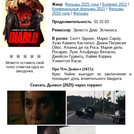
Жанр
:
Фильмы 2025 года
/
Боевики 2021
/
Криминальные фильмы 2021
/
Фильмы
2019 года
/
Фильмы
Продолжительность
: 01:32:03
Режиссер
: Эрнесто Диас Эспиноса
В ролях
: Скотт Эдкинс, Марко Сарор,
Хуан Камило Кастильо, Диана Патрисия
Ойос, Аланна де ла Роса, Мария дель
Росарио, Луис Альфредо Веласко,
Джейсон Гурвитц, Хайме Корреа,
Хэмилтон Касас
Можете оставить свой
голос отметив одну из
Про Что Дьявол (2025):
звездочек.
Крис Чейни выходит из заключения и
похищает дочь влиятельного бандита.
Скачать Дьявол (2025) через торрент