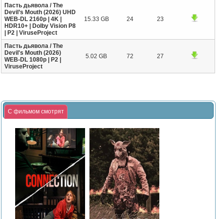
Пасть дьявола / The
Devil’s Mouth (2026) UHD
WEB-DL 2160p | 4K |
15.33 GB
24
23
HDR10+ | Dolby Vision P8
| Р2 | ViruseProject
Пасть дьявола / The
Devil's Mouth (2026)
5.02 GB
72
27
WEB-DL 1080p | P2 |
ViruseProject
С фильмом смотрят