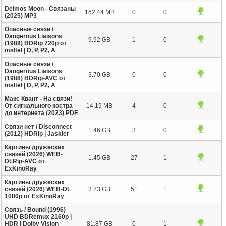
Deimos Moon - Связаны
162.44 MB
0
0
(2025) MP3
Опасные связи /
Dangerous Liaisons
9.92 GB
1
0
(1988) BDRip 720p от
msltel | D, P, P2, A
Опасные связи /
Dangerous Liaisons
3.70 GB
0
0
(1988) BDRip-AVC от
msltel | D, P, P2, A
Макс Квант - На связи!
От сигнального костра
14.19 MB
4
0
до интернета (2023) PDF
Связи нет / Disconnect
1.46 GB
3
0
(2012) НDRip | Jaskier
Картины дружеских
связей (2026) WEB-
1.45 GB
27
1
DLRip-AVC от
ExKinoRay
Картины дружеских
связей (2026) WEB-DL
3.23 GB
51
1
1080p от ExKinoRay
Связь / Bound (1996)
UHD BDRemux 2160p |
HDR | Dolby Vision
81.87 GB
0
1