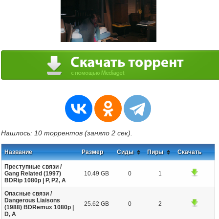
Нашлось: 10 торрентов (заняло 2 сек).
Название
Размер
Сиды
Пиры
Скачать
Преступные связи /
Gang Related (1997)
10.49 GB
0
1
BDRip 1080p | P, P2, A
Опасные связи /
Dangerous Liaisons
25.62 GB
0
2
(1988) BDRemux 1080p |
D, A