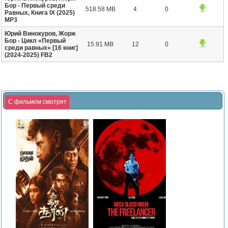
Бор - Первый среди
518.58 MB
4
0
Равных, Книга IX (2025)
МР3
Юрий Винокуров, Жорж
Бор - Цикл «Первый
15.91 MB
12
0
среди равных» [16 книг]
(2024-2025) FB2
С фильмом смотрят