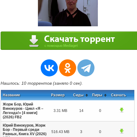
Нашлось: 10 торрентов (заняло 0 сек).
Название
Размер
Сиды
Пиры
Скачать
Жорж Бор, Юрий
Винокуров - Цикл «Я –
3.31 MB
14
0
Легенда!» [4 книги]
(2026) FB2
Юрий Винокуров, Жорж
Бор - Первый среди
516.43 MB
3
0
Равных, Книга XV (2026)