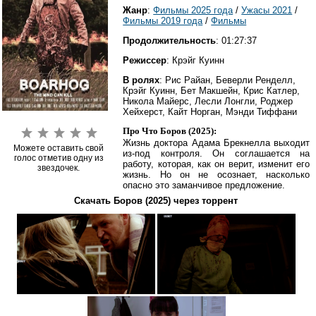
Жанр
:
Фильмы 2025 года
/
Ужасы 2021
/
Фильмы 2019 года
/
Фильмы
Продолжительность
: 01:27:37
Режиссер
: Крэйг Куинн
В ролях
: Рис Райан, Беверли Ренделл,
Крэйг Куинн, Бет Макшейн, Крис Катлер,
Никола Майерс, Лесли Лонгли, Роджер
Хейхерст, Кайт Норган, Мэнди Тиффани
Про Что Боров (2025):
Жизнь доктора Адама Брекнелла выходит
Можете оставить свой
из-под контроля. Он соглашается на
голос отметив одну из
работу, которая, как он верит, изменит его
звездочек.
жизнь. Но он не осознает, насколько
опасно это заманчивое предложение.
Скачать Боров (2025) через торрент