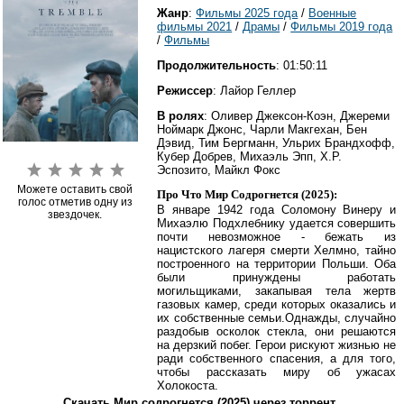
Жанр
:
Фильмы 2025 года
/
Военные
фильмы 2021
/
Драмы
/
Фильмы 2019 года
/
Фильмы
Продолжительность
: 01:50:11
Режиссер
: Лайор Геллер
В ролях
: Оливер Джексон-Коэн, Джереми
Ноймарк Джонс, Чарли Макгехан, Бен
Дэвид, Тим Бергманн, Ульрих Брандхофф,
Кубер Добрев, Михаэль Эпп, Х.Р.
Эспозито, Майкл Фокс
Можете оставить свой
Про Что Мир Содрогнется (2025):
голос отметив одну из
В январе 1942 года Соломону Винеру и
звездочек.
Михаэлю Подхлебнику удается совершить
почти невозможное - бежать из
нацистского лагеря смерти Хелмно, тайно
построенного на территории Польши. Оба
были принуждены работать
могильщиками, закапывая тела жертв
газовых камер, среди которых оказались и
их собственные семьи.
Однажды, случайно
раздобыв осколок стекла, они решаются
на дерзкий побег. Герои рискуют жизнью не
ради собственного спасения, а для того,
чтобы рассказать миру об ужасах
Холокоста.
Скачать Мир содрогнется (2025) через торрент