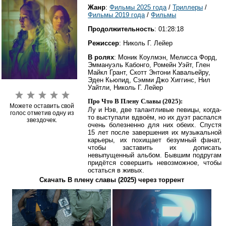
Жанр
:
Фильмы 2025 года
/
Триллеры
/
Фильмы 2019 года
/
Фильмы
Продолжительность
: 01:28:18
Режиссер
: Николь Г. Лейер
В ролях
: Моник Коулмэн, Мелисса Форд,
Эммануэль Кабонго, Ромейн Уэйт, Глен
Майкл Грант, Скотт Энтони Кавальейру,
Эден Кьюпид, Сэмми Джо Хиггинс, Нил
Уайтли, Николь Г. Лейер
Про Что В Плену Славы (2025):
Можете оставить свой
Лу и Нэв, две талантливые певицы, когда-
голос отметив одну из
то выступали вдвоём, но их дуэт распался
звездочек.
очень болезненно для них обеих. Спустя
15 лет после завершения их музыкальной
карьеры, их похищает безумный фанат,
чтобы заставить их дописать
невыпущенный альбом. Бывшим подругам
придётся совершить невозможное, чтобы
остаться в живых.
Скачать В плену славы (2025) через торрент