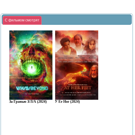
С фильмом смотрят
За Гранью З/Л/А (2024)
У Ее Ног (2024)