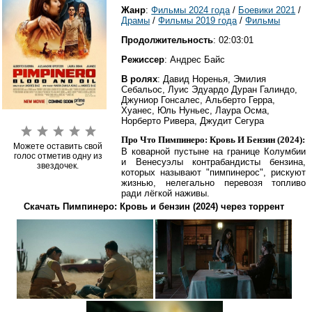
Жанр
:
Фильмы 2024 года
/
Боевики 2021
/
Драмы
/
Фильмы 2019 года
/
Фильмы
Продолжительность
: 02:03:01
Режиссер
: Андрес Байс
В ролях
: Давид Норенья, Эмилия
Себальос, Луис Эдуардо Дуран Галиндо,
Джуниор Гонсалес, Альберто Герра,
Хуанес, Юль Нуньес, Лаура Осма,
Норберто Ривера, Джудит Сегура
Про Что Пимпинеро: Кровь И Бензин (2024):
Можете оставить свой
В коварной пустыне на границе Колумбии
голос отметив одну из
и Венесуэлы контрабандисты бензина,
звездочек.
которых называют "пимпинерос", рискуют
жизнью, нелегально перевозя топливо
ради лёгкой наживы.
Скачать Пимпинеро: Кровь и бензин (2024) через торрент