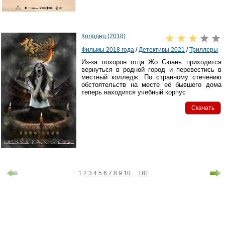
Колодец (2018)
Фильмы 2018 года
/
Детективы 2021
/
Триллеры
Из-за похорон отца Жо Сюань приходится
вернуться в родной город и перевестись в
местный колледж. По странному стечению
обстоятельств на месте её бывшего дома
теперь находится учебный корпус
Скачать
1
2
3
4
5
6
7
8
9
10
...
181
Претензии правообладателей принимаются на email:
declpp6969@yandex.ru. В письме должны содержаться копии
правоустанавливающих документов!