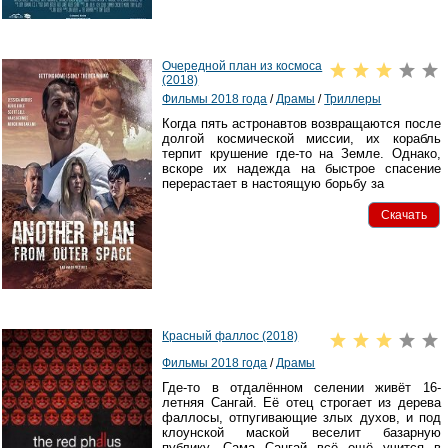
Очередной план из космоса
(2018)
Фильмы 2018 года
/
Драмы
/
Триллеры
Когда пять астронавтов возвращаются после
долгой космической миссии, их корабль
терпит крушение где-то на Земле. Однако,
вскоре их надежда на быстрое спасение
перерастает в настоящую борьбу за
Скачать
Красный фаллос (2018)
Фильмы 2018 года
/
Драмы
Где-то в отдалённом селении живёт 16-
летняя Сангай. Её отец строгает из дерева
фаллосы, отпугивающие злых духов, и под
клоунской маской веселит базарную
публику. Сама Сангай всё ещё учится в