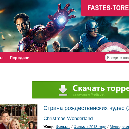
мы
Передачи
Страна рождественских чудес (
Christmas Wonderland
Жанр
:
Фильмы
/
Фильмы 2018 года
/
Мелодрам