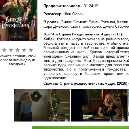
Продолжительность
: 01:24:19
Режиссер
: Шон Олсон
В ролях
: Эмили Осмент, Райан Роттман, Келли 
Сара Джексон, Скотт Кристофер, Джейк Стормо
Про Что Страна Рождественских Чудес (2018):
Хайди, которая когда-то уехала из родного го
решила взять паузу в творчестве, чтобы стат
большой рождественской выставки, ей приход
своим бывшим из школы, Крисом, который тепер
Можете оставить свой
ежегодный Снежный Бал. Хайди предлагает 
голос отметив одну из
место для праздника. Чем больше времени Хай
звездочек.
больше вдохновения она находит для организа
творчества. Но с приближением Рождества, 
успешную карьеру в большом городе или ос
вдохновение.
Скачать Страна рождественских чудес (2018) 