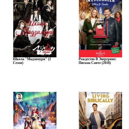
Школа "Мадзимури" (1
Рождество В Эвергрине:
Сезон)
Письма Санте (2018)