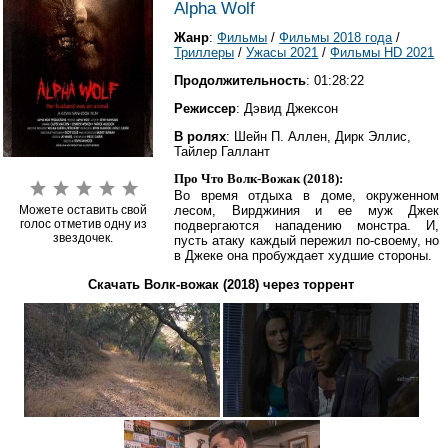
Alpha Wolf
Жанр
:
Фильмы
/
Фильмы 2018 года
/
Триллеры
/
Ужасы 2021
/
Фильмы HD 2021
Продолжительность
: 01:28:22
Режиссер
: Дэвид Джексон
В ролях
: Шейн П. Аллен, Дирк Эллис,
Тайлер Галлант
Про Что Волк-Вожак (2018):
Во время отдыха в доме, окруженном
Можете оставить свой
лесом, Вирджиния и ее муж Джек
голос отметив одну из
подвергаются нападению монстра. И,
звездочек.
пусть атаку каждый пережил по-своему, но
в Джеке она пробуждает худшие стороны.
Скачать Волк-вожак (2018) через торрент