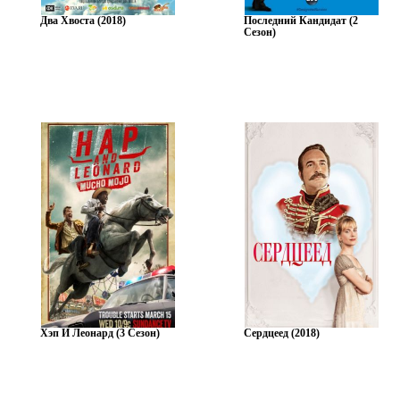
Два Хвоста (2018)
Последний Кандидат (2
Сезон)
Хэп И Леонард (3 Сезон)
Сердцеед (2018)