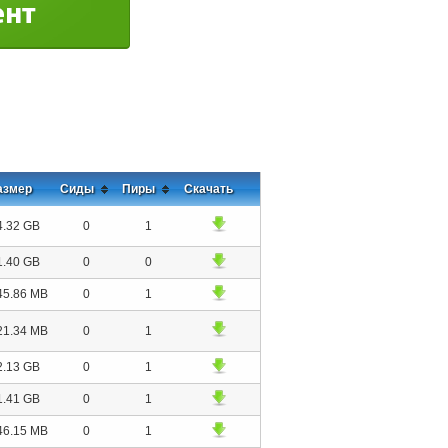
азмер
Сиды
Пиры
Скачать
4.32 GB
0
1
1.40 GB
0
0
45.86 MB
0
1
21.34 MB
0
1
2.13 GB
0
1
1.41 GB
0
1
46.15 MB
0
1