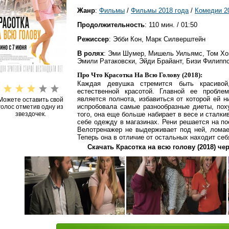
Жанр
:
Фильмы
/
Фильмы 2018 года
/
Комедии 2
Продолжительность
: 110 мин. / 01:50
Режиссер
: Эбби Кон, Марк Силверштейн
В ролях
: Эми Шумер, Мишель Уильямс, Том Хо
Эмили Ратаковски, Эйди Брайант, Бизи Филиппс
Про Что Красотка На Всю Голову (2018):
Каждая девушка стремится быть красиво
естественной красотой. Главной ее пробле
является полнота, избавиться от которой ей н
Можете оставить свой
испробовала самые разнообразные диеты, пох
голос отметив одну из
звездочек.
того, она еще больше набирает в весе и сталки
себе одежду в магазинах. Рени решается на по
Велотренажер не выдерживает под ней, ломае
Теперь она в отличие от остальных находит себ
Скачать Красотка на всю голову (2018) че