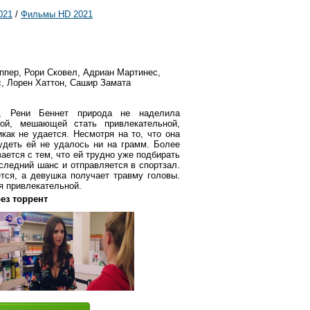
021
/
Фильмы HD 2021
ппер, Рори Сковел, Адриан Мартинес,
, Лорен Хаттон, Сашир Замата
й, Рени Беннет природа не наделила
мой, мешающей стать привлекательной,
икак не удается. Несмотря на то, что она
удеть ей не удалось ни на грамм. Более
вается с тем, что ей трудно уже подбирать
следний шанс и отправляется в спортзал.
тся, а девушка получает травму головы.
я привлекательной.
рез торрент