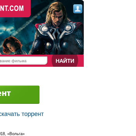
скачать торрент
018, «Вольга»