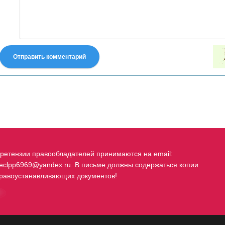
Отправить комментарий
fastes-torent.com
ретензии правообладателей принимаются на email:
eclpp6969@yandex.ru. В письме должны содержаться копии
равоустанавливающих документов!