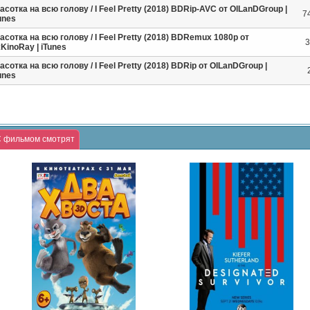
асотка на всю голову / I Feel Pretty (2018) BDRip-AVC от OlLanDGroup |
7
unes
асотка на всю голову / I Feel Pretty (2018) BDRemux 1080p от
3
KinoRay | iTunes
асотка на всю голову / I Feel Pretty (2018) BDRip от OlLanDGroup |
unes
 фильмом смотрят