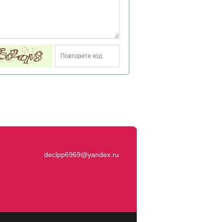
declpp6969@yandex.ru