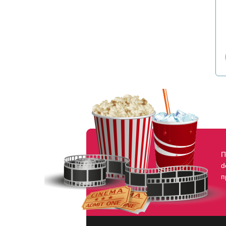
П
d
п