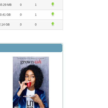
45.29 MB
0
1
0.41 GB
0
1
2.14 GB
0
0