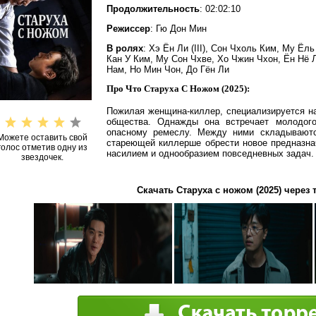
Продолжительность
: 02:02:10
Режиссер
: Гю Дон Мин
В ролях
: Хэ Ён Ли (III), Сон Чхоль Ким, Му Ёл
Кан У Ким, Му Сон Чхве, Хо Чжин Чхон, Ён Нё 
Нам, Но Мин Чон, До Гён Ли
Про Что Старуха С Ножом (2025):
Пожилая женщина-киллер, специализируется н
общества. Однажды она встречает молодого
опасному ремеслу. Между ними складываютс
Можете оставить свой
стареющей киллерше обрести новое предназна
голос отметив одну из
насилием и однообразием повседневных задач.
звездочек.
Скачать Старуха с ножом (2025) через 