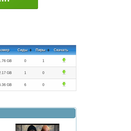
азмер
Сиды
Пиры
Скачать
1.76 GB
0
1
2.17 GB
1
0
6.36 GB
6
0