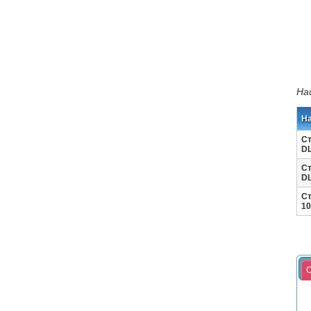
На
Н
Ст
DL
Ст
DL
Ст
10
С