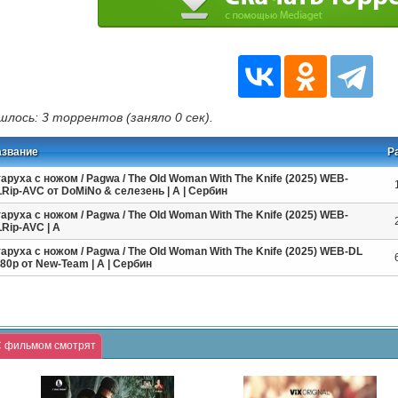
шлось: 3 торрентов (заняло 0 сек).
азвание
Р
аруха с ножом / Pagwa / The Old Woman With The Knife (2025) WEB-
Rip-AVC от DoMiNo & селезень | A | Сербин
аруха с ножом / Pagwa / The Old Woman With The Knife (2025) WEB-
Rip-AVC | A
аруха с ножом / Pagwa / The Old Woman With The Knife (2025) WEB-DL
80p от New-Team | A | Сербин
 фильмом смотрят