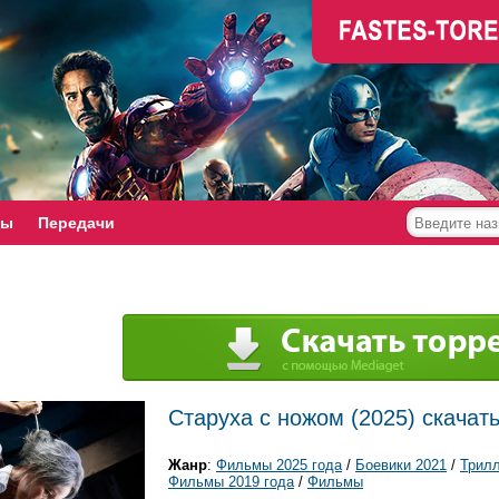
мы
Передачи
Старуха с ножом (2025) скачат
Жанр
:
Фильмы 2025 года
/
Боевики 2021
/
Трил
Фильмы 2019 года
/
Фильмы