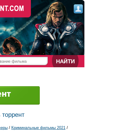
ь торрент
леры
/
Криминальные фильмы 2021
/