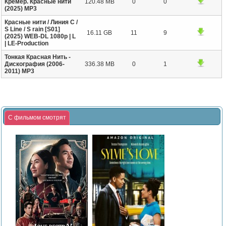
Кремер. Красные нити
120.48 MB
0
0
(2025) МР3
Красные нити / Линия С /
S Line / S rain [S01]
16.11 GB
11
9
(2025) WEB-DL 1080p | L
| LE-Production
Тонкая Красная Нить -
Дискография (2006-
336.38 MB
0
1
2011) MP3
С фильмом смотрят