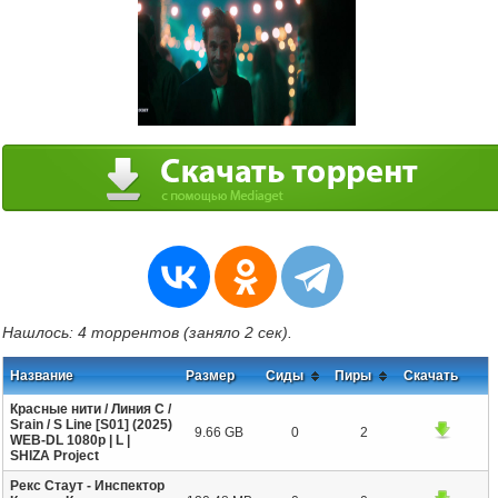
Нашлось: 4 торрентов (заняло 2 сек).
Название
Размер
Сиды
Пиры
Скачать
Красные нити / Линия С /
Srain / S Line [S01] (2025)
9.66 GB
0
2
WEB-DL 1080p | L |
SHIZA Project
Рекс Стаут - Инспектор