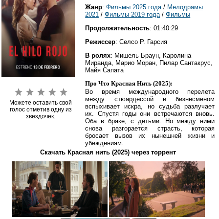
Жанр
:
Фильмы 2025 года
/
Мелодрамы
2021
/
Фильмы 2019 года
/
Фильмы
Продолжительность
: 01:40:29
Режиссер
: Селсо Р. Гарсия
В ролях
: Мишель Браун, Каролина
Миранда, Марио Моран, Пилар Сантакрус,
Майя Сапата
Про Что Красная Нить (2025):
Во время международного перелета
между стюардессой и бизнесменом
Можете оставить свой
вспыхивает искра, но судьба разлучает
голос отметив одну из
их. Спустя годы они встречаются вновь.
звездочек.
Оба в браке, с детьми. Но между ними
снова разгорается страсть, которая
бросает вызов их нынешней жизни и
убеждениям.
Скачать Красная нить (2025) через торрент