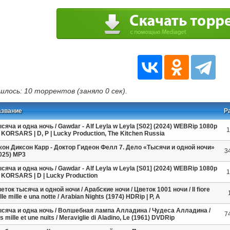
шлось: 10 торрентов (заняло 0 сек).
азвание
Р
сяча и одна ночь / Gawdar - Alf Leyla w Leyla [S02] (2024) WEBRip 1080p
1
 KORSARS | D, P | Lucky Production, The Kitchen Russia
он Диксон Карр - Доктор Гидеон Фелл 7. Дело «Тысячи и одной ночи»
3
025) МР3
сяча и одна ночь / Gawdar - Alf Leyla w Leyla [S01] (2024) WEBRip 1080p
1
 KORSARS | D | Lucky Production
еток тысяча и одной ночи / Арабские ночи / Цветок 1001 ночи / Il fiore
lle mille e una notte / Arabian Nights (1974) HDRip | P, А
сяча и одна ночь / Волшебная лампа Алладина / Чудеса Алладина /
7
s mille et une nuits / Meraviglie di Aladino, Le (1961) DVDRip