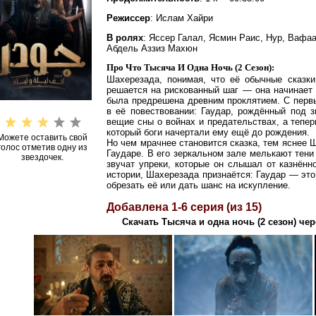
Режиссер
: Ислам Хайри
В ролях
: Яссер Галал, Ясмин Раис, Нур, Вафа
Абдель Аззиз Махюн
Про Что Тысяча И Одна Ночь (2 Сезон):
Шахерезада, понимая, что её обычные сказк
решается на рискованный шаг — она начинает 
была предрешена древним проклятием. С перв
в её повествовании: Гаудар, рождённый под з
вещие сны о войнах и предательствах, а тепер
который боги начертали ему ещё до рождения.
Можете оставить свой
Но чем мрачнее становится сказка, тем яснее 
голос отметив одну из
Гаударе. В его зеркальном зале мелькают тени 
звездочек.
звучат упреки, которые он слышал от казнённ
истории, Шахерезада признаётся: Гаудар — это
обрезать её или дать шанс на искупление.
Добавлена 1-6 серия (из 15)
Скачать Тысяча и одна ночь (2 сезон) чер