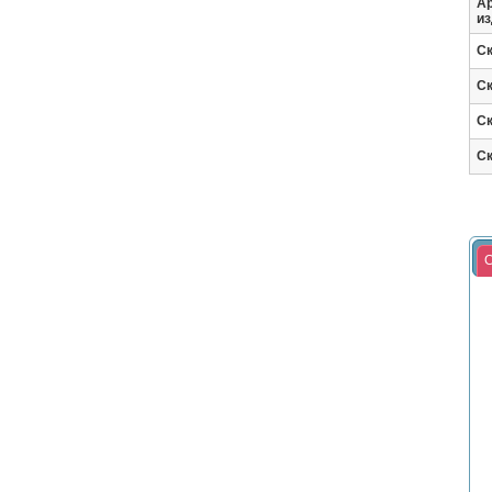
Ар
из
Ск
Ск
Ск
Ск
С