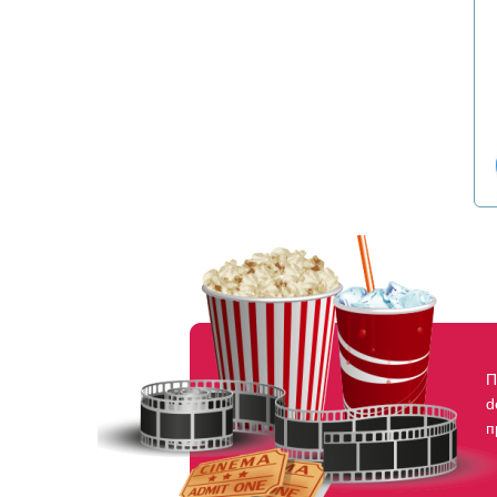
П
d
п