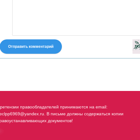
Отправить комментарий
fastes-torent.com
ретензии правообладателей принимаются на email:
eclpp6969@yandex.ru. В письме должны содержаться копии
равоустанавливающих документов!