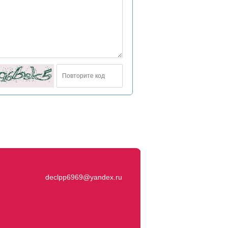
declpp6969@yandex.ru