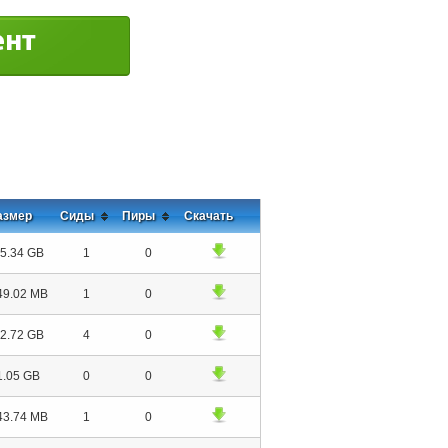
азмер
Сиды
Пиры
Скачать
5.34 GB
1
0
49.02 MB
1
0
2.72 GB
4
0
1.05 GB
0
0
43.74 MB
1
0