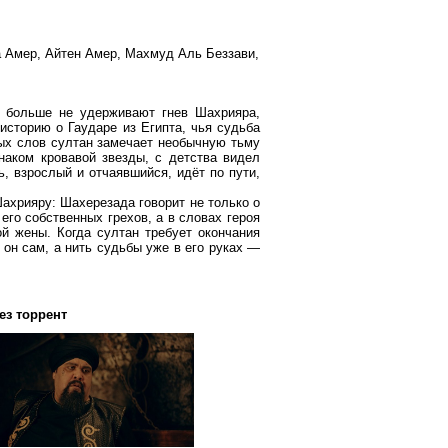
а Амер, Айтен Амер, Махмуд Аль Беззави,
и больше не удерживают гнев Шахрияра,
историю о Гаударе из Египта, чья судьба
ых слов султан замечает необычную тьму
наком кровавой звезды, с детства видел
ь, взрослый и отчаявшийся, идёт по пути,
Шахрияру: Шахерезада говорит не только о
его собственных грехов, а в словах героя
ой жены. Когда султан требует окончания
 он сам, а нить судьбы уже в его руках —
ез торрент