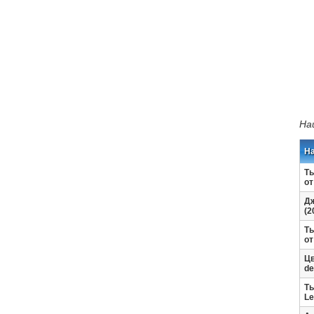
На
Н
Ты
от
Дж
(2
Ты
от
Цв
de
Ты
Le