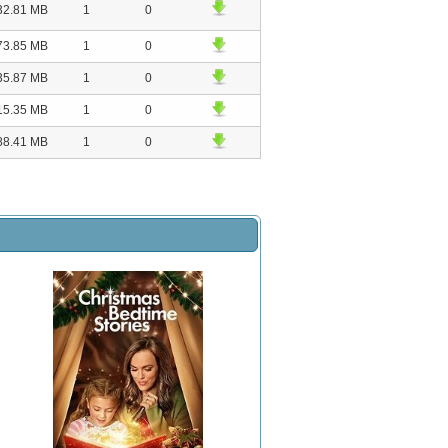
32.81 MB
1
0
73.85 MB
1
0
35.87 MB
1
0
15.35 MB
1
0
88.41 MB
1
0