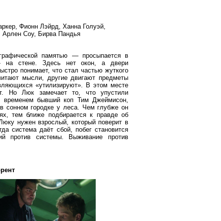
аркер, Фионн Лэйрд, Ханна Голуэй,
, Арлен Соу, Бирва Пандья
графической памятью — просыпается в
» на стене. Здесь нет окон, а двери
ыстро понимает, что стал частью жуткого
читают мысли, другие двигают предметы
ивляющихся «утилизируют». В этом месте
ёт. Но Люк замечает то, что упустили
 временем бывший коп Тим Джеймисон,
в сонном городке у леса. Чем глубже он
ях, тем ближе подбирается к правде об
 Люку нужен взрослый, который поверит в
да система даёт сбой, побег становится
ий против системы. Выживание против
ррент