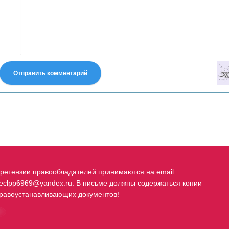
Отправить комментарий
fastes-torent.com
ретензии правообладателей принимаются на email:
eclpp6969@yandex.ru. В письме должны содержаться копии
равоустанавливающих документов!