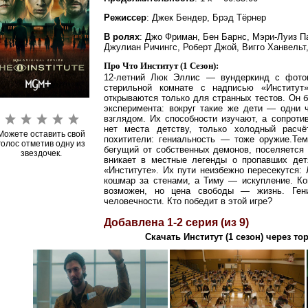
Режиссер
: Джек Бендер, Брэд Тёрнер
В ролях
: Джо Фриман, Бен Барнс, Мэри-Луиз П
Джулиан Ричингс, Роберт Джой, Вигго Ханвельт
Про Что Институт (1 Сезон):
12-летний Люк Эллис — вундеркинд с фото
стерильной комнате с надписью «Институт
открываются только для странных тестов. Он б
эксперимента: вокруг такие же дети — одни 
взглядом. Их способности изучают, а сопрот
нет места детству, только холодный расч
Можете оставить свой
похитители: гениальность — тоже оружие.
Тем
голос отметив одну из
бегущий от собственных демонов, поселяется 
звездочек.
вникает в местные легенды о пропавших дет
«Институте». Их пути неизбежно пересекутся:
кошмар за стенами, а Тиму — искупление. Ког
возможен, но цена свободы — жизнь. Ген
человечности. Кто победит в этой игре?
Добавлена 1-2 серия (из 9)
Скачать Институт (1 сезон) через то