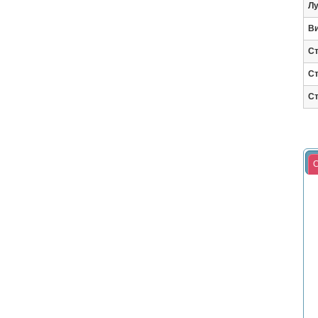
Лу
Ви
Ст
Ст
Ст
С