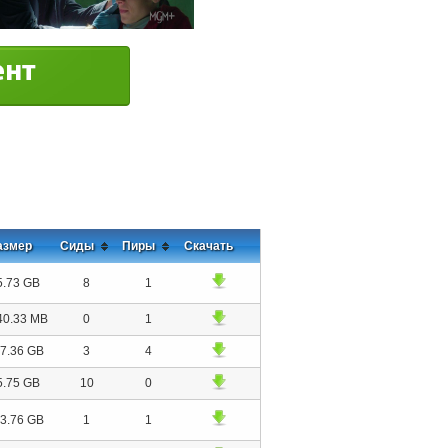
азмер
Сиды
Пиры
Скачать
5.73 GB
8
1
40.33 MB
0
1
7.36 GB
3
4
5.75 GB
10
0
3.76 GB
1
1