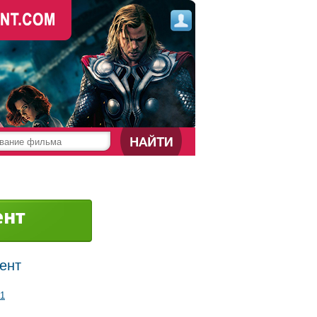
рент
1