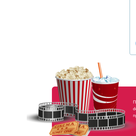
П
d
п