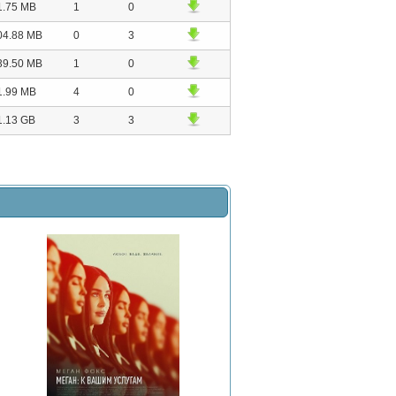
1.75 MB
1
0
04.88 MB
0
3
39.50 MB
1
0
1.99 MB
4
0
1.13 GB
3
3