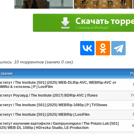
шлось: 10 торрентов (заняло 0 сек).
азвание
Р
ститут / The Institute [S01] (2025) WEB-DLRip-AVC, WEBRip-AVC от
MiNo & селезень | P | LostFilm
ститут Роузвуд / The Institute (2017) BDRip-AVC | iTunes
7
ститут / The Institute [S01] (2025) WEBRip 1080p | P | TVShows
2
ститут / The Institute [S01] (2025) WEBRip | LostFilm
ститут изучения картофеля / Gamjayeonguso / The Potato Lab [S01]
4
025) WEB-DL 1080p | HDrezka Studio, LE-Production