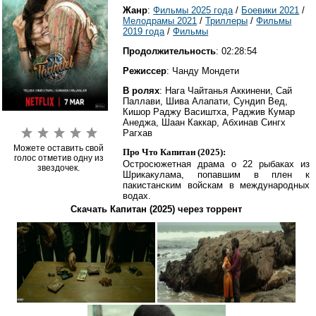
Жанр
:
Фильмы 2025 года
/
Боевики 2021
/
Мелодрамы 2021
/
Триллеры
/
Фильмы
2019 года
/
Фильмы
Продолжительность
: 02:28:54
Режиссер
: Чанду Мондети
В ролях
: Нага Чайтанья Аккинени, Сай
Паллави, Шива Алапати, Сундип Вед,
Кишор Раджу Васиштха, Раджив Кумар
Анеджа, Шаан Каккар, Абхинав Сингх
Рагхав
Можете оставить свой
Про Что Капитан (2025):
голос отметив одну из
Остросюжетная драма о 22 рыбаках из
звездочек.
Шрикакулама, попавшим в плен к
пакистанским войскам в международных
водах.
Скачать Капитан (2025) через торрент