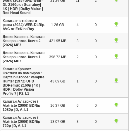
World (2025) UHD WEB-
21.24 GB
11
2
DL 2160p от Scarabey|
4K | HDR | Dolby Vision |
Red Head Sound
Капитан четвёртого
ранга (2024) WEB-DLRip-
1.26 GB
4
0
AVC от ExKinoRay
Денис Кащеев - Капитан
без прошлого. Книга 2
421.95 MB
3
0
(2026) MP3
Денис Кащеев - Капитан
без прошлого. Книга 1
398.72 MB
2
0
(2026) MP3
Капитан Кронос:
Охотник на вампиров /
Captain Kronos: Vampire
Hunter (1972) UHD
43.69 GB
1
0
BDRemux 2160p | 4K |
HDR | Dolby Vision
Profile 7 | P2, L1
Капитан Алатристе /
Alatriste (2006) BDRip
16.37 GB
6
0
1080p | D, A, L1
Капитан Алатристе /
Alatriste (2006) BDRip
13.07 GB
3
0
720p | D, A, L1