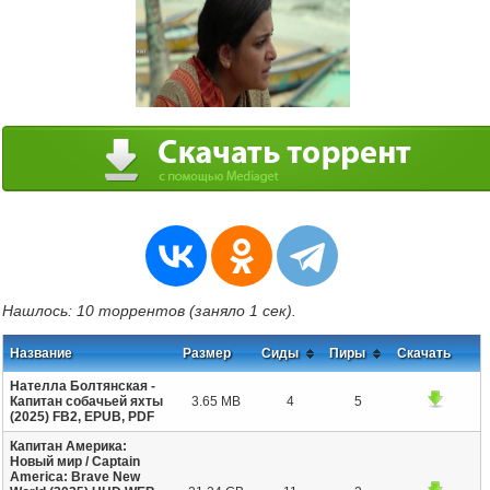
Нашлось: 10 торрентов (заняло 1 сек).
Название
Размер
Сиды
Пиры
Скачать
Нателла Болтянская -
Капитан собачьей яхты
3.65 MB
4
5
(2025) FB2, EPUB, PDF
Капитан Америка:
Новый мир / Captain
America: Brave New