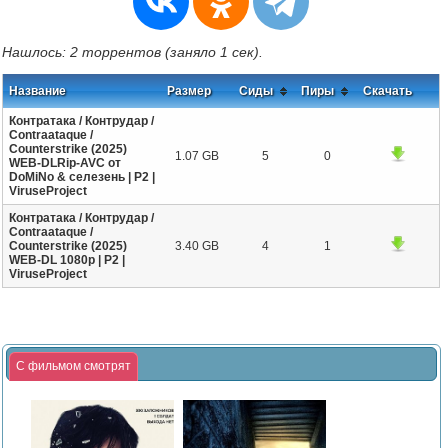
Нашлось: 2 торрентов (заняло 1 сек).
Название
Размер
Сиды
Пиры
Скачать
Контратака / Контрудар /
Contraataque /
Counterstrike (2025)
1.07 GB
5
0
WEB-DLRip-AVC от
DoMiNo & селезень | P2 |
ViruseProject
Контратака / Контрудар /
Contraataque /
Counterstrike (2025)
3.40 GB
4
1
WEB-DL 1080p | P2 |
ViruseProject
С фильмом смотрят