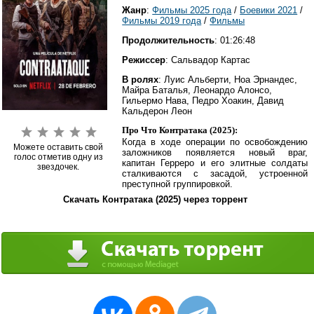
Жанр
:
Фильмы 2025 года
/
Боевики 2021
/
Фильмы 2019 года
/
Фильмы
Продолжительность
: 01:26:48
Режиссер
: Сальвадор Картас
В ролях
: Луис Альберти, Ноа Эрнандес,
Майра Баталья, Леонардо Алонсо,
Гильермо Нава, Педро Хоакин, Давид
Кальдерон Леон
Про Что Контратака (2025):
Когда в ходе операции по освобождению
Можете оставить свой
заложников появляется новый враг,
голос отметив одну из
капитан Герреро и его элитные солдаты
звездочек.
сталкиваются с засадой, устроенной
преступной группировкой.
Скачать Контратака (2025) через торрент