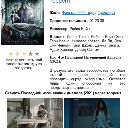
торрент
Жанр
:
Фильмы 2020 года
/
Триллеры
Продолжительность
: 01:20:38
Режиссер
: Робин Бэйн
В ролях
: Дэнни Трехо, Рэйчел Брук Смит,
Тери Ивенс, Николас Костер, Да Ли, Леа
Энн Чеволи, Кейт Джонс, Дэнни Трейси,
Адам Хорнер, Дэвид Си Там
Про Что Последний Изгоняющий Дьявола
Можете оставить свой
(2021):
голос отметив одну из
звездочек.
В результате атаки террористов погибает
старый священник, знающий как
проводить обряд экзорцизма. Остается
лишь один способный на это
представитель церкви...
Скачать Последний изгоняющий дьявола (2021) через торрент