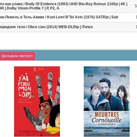
ло как улика / Body Of Evidence (1993) UHD Blu-Ray Remux 2160p | 4K |
5
R | Dolby Vision Profile 7 | P, P2, A
ни Лемель в Тель-Авиве / Kuni Leml B'Tel Aviv (1976) SATRip | Sub
ородное тело / Obce ciao (2014) WEB-DLRip | iTunes
 фильмом смотрят