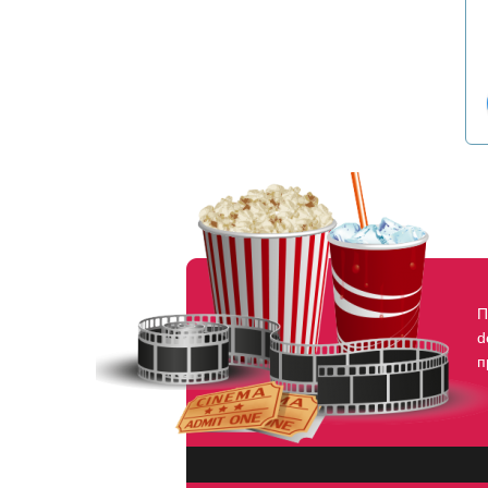
П
d
п