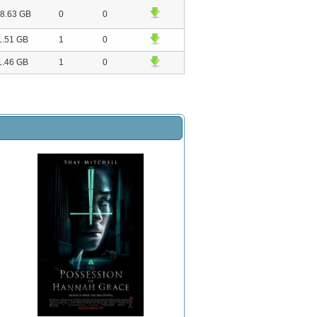
8.63 GB
0
0
1.51 GB
1
0
1.46 GB
1
0