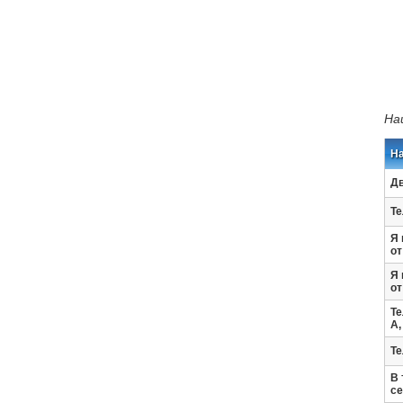
На
Н
Дв
Те
Я 
от
Я 
от
Те
A,
Те
В 
се