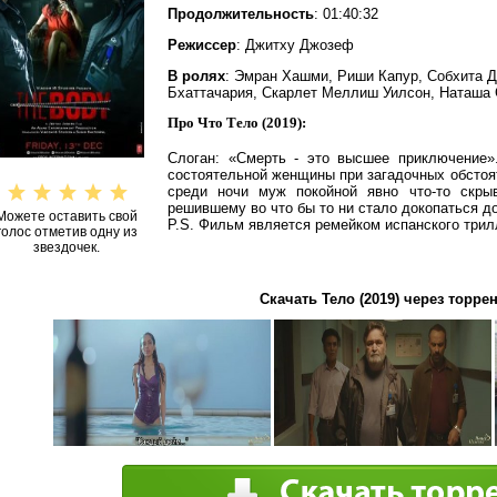
Продолжительность
: 01:40:32
Режиссер
: Джитху Джозеф
В ролях
: Эмран Хашми, Риши Капур, Собхита Д
Бхаттачария, Скарлет Меллиш Уилсон, Наташа 
Про Что Тело (2019):
Слоган: «Смерть - это высшее приключение»
состоятельной женщины при загадочных обстоя
среди ночи муж покойной явно что-то скрыв
решившему во что бы то ни стало докопаться до
Можете оставить свой
P.S. Фильм является ремейком испанского триллер
голос отметив одну из
звездочек.
Скачать Тело (2019) через торрен