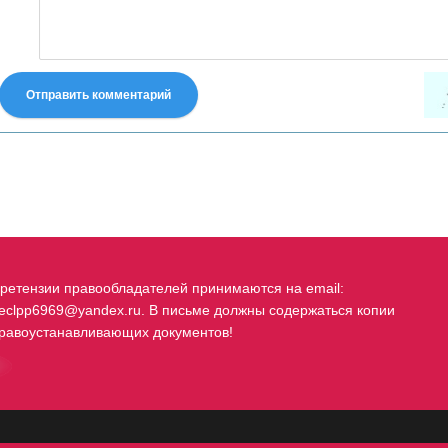
Отправить комментарий
fastes-torent.com
ретензии правообладателей принимаются на email:
eclpp6969@yandex.ru. В письме должны содержаться копии
равоустанавливающих документов!