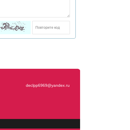
declpp6969@yandex.ru