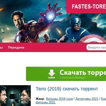
мы
Передачи
Тело (2019) скачать торрент
Жанр
:
Фильмы 2019 года
/
Детективы 2021
/
Ко
фильмы 2021