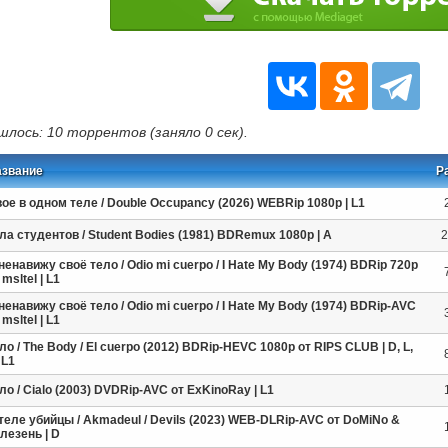
шлось: 10 торрентов (заняло 0 сек).
азвание
Р
ое в одном теле / Double Occupancy (2026) WEBRip 1080p | L1
ла студентов / Student Bodies (1981) BDRemux 1080p | A
2
ненавижу своё тело / Odio mi cuerpo / I Hate My Body (1974) BDRip 720p
 msltel | L1
ненавижу своё тело / Odio mi cuerpo / I Hate My Body (1974) BDRip-AVC
 msltel | L1
ло / The Body / El cuerpo (2012) BDRip-HEVC 1080p от RIPS CLUB | D, L,
 L1
ло / Cialo (2003) DVDRip-AVC от ExKinoRay | L1
теле убийцы / Akmadeul / Devils (2023) WEB-DLRip-AVC от DoMiNo &
лезень | D