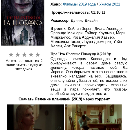
Жанр
:
Фильмы 2019 года
/
Ужасы 2021
Продолжительность
: 01:10:11
Режиссер
: Дэннис Дивайн
В ролях
: Кейлин Зерен, Диана Асеведо,
Орландо Макнари, Тайлер Коулман, Мари
Миджангос, Роза Арджелия Хавьер,
Малкольм Такер, Лаура Дромерик, Уэйн
Аллен, Арт Робертс
Про Что Явление Плачущей (2019):
Однажды вечером Кассандра и Чэд
Можете оставить свой
обнаруживают в своём доме старую
голос отметив одну из
женщину, которая называет себя Ла
звездочек.
Йорона. Она бормочет что-то непонятное и
внезапно нападает на них. Защищаясь,
они случайно убивают её, но вскоре в их
доме начинают происходить странные
вещи и пара понимает, что призрак
злобной старухи жаждет мести.
Скачать Явление плачущей (2019) через торрент