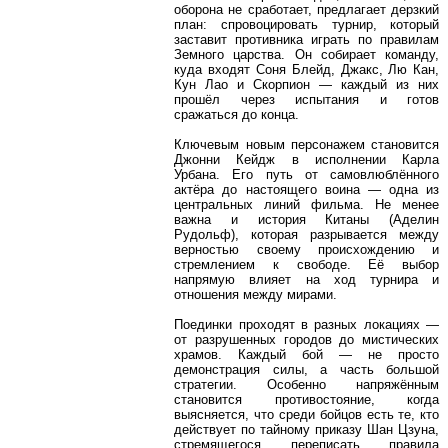
оборона не сработает, предлагает дерзкий
план: спровоцировать турнир, который
заставит противника играть по правилам
Земного царства. Он собирает команду,
куда входят Соня Блейд, Джакс, Лю Кан,
Кун Лао и Скорпион — каждый из них
прошёл через испытания и готов
сражаться до конца.
Ключевым новым персонажем становится
Джонни Кейдж в исполнении Карла
Урбана. Его путь от самовлюблённого
актёра до настоящего воина — одна из
центральных линий фильма. Не менее
важна и история Китаны (Аделин
Рудольф), которая разрывается между
верностью своему происхождению и
стремлением к свободе. Её выбор
напрямую влияет на ход турнира и
отношения между мирами.
Поединки проходят в разных локациях —
от разрушенных городов до мистических
храмов. Каждый бой — не просто
демонстрация силы, а часть большой
стратегии. Особенно напряжённым
становится противостояние, когда
выясняется, что среди бойцов есть те, кто
действует по тайному приказу Шан Цзуна,
стремящегося переписать правила