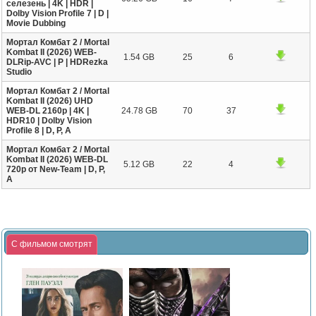
селезень | 4K | HDR |
Dolby Vision Profile 7 | D |
Movie Dubbing
Мортал Комбат 2 / Mortal
Kombat II (2026) WEB-
1.54 GB
25
6
DLRip-AVC | P | HDRezka
Studio
Мортал Комбат 2 / Mortal
Kombat II (2026) UHD
WEB-DL 2160p | 4K |
24.78 GB
70
37
HDR10 | Dolby Vision
Profile 8 | D, P, A
Мортал Комбат 2 / Mortal
Kombat II (2026) WEB-DL
5.12 GB
22
4
720p от New-Team | D, P,
A
С фильмом смотрят