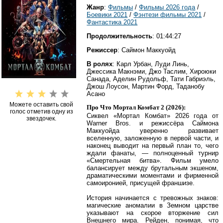
Жанр
:
Фильмы
/
Фильмы 2026 года
/
Боевики 2021
/
Фэнтези фильмы 2021
/
Фaнтастика 2021
Продолжительность
: 01:44:27
Режиссер
: Саймон Маккуойд
В ролях
: Карл Урбан, Луди Линь,
Джессика Макнэми, Джо Таслим, Хироюки
Санада, Аделин Рудольф, Тати Габриэль,
Джош Лоусон, Мартин Форд, Таданобу
Асано
Можете оставить свой
Про Что Мортал Комбат 2 (2026):
голос отметив одну из
Сиквел «Мортал Комбат» 2026 года от
звездочек.
Warner Bros. и режиссёра Саймона
Маккуойда уверенно развивает
вселенную, заложенную в первой части, и
наконец выводит на первый план то, чего
ждали фанаты, — полноценный турнир
«Смертельная битва». Фильм умело
балансирует между брутальным экшеном,
драматическими моментами и фирменной
самоиронией, присущей франшизе.
История начинается с тревожных знаков:
магические аномалии в Земном царстве
указывают на скорое вторжение сил
Внешнего мира. Рейден, понимая, что