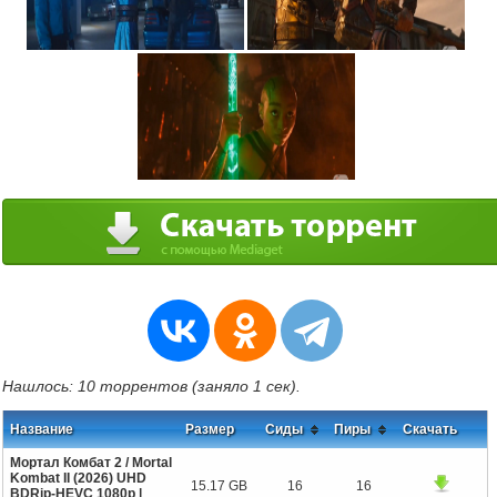
Нашлось: 10 торрентов (заняло 1 сек).
Название
Размер
Сиды
Пиры
Скачать
Мортал Комбат 2 / Mortal
Kombat II (2026) UHD
15.17 GB
16
16
BDRip-HEVC 1080p |