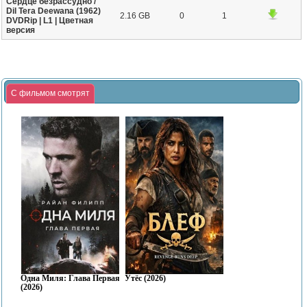
Сердце безрассудно /
Dil Tera Deewana (1962)
2.16 GB
0
1
DVDRip | L1 | Цветная
версия
С фильмом смотрят
Одна Миля: Глава Первая
Утёс (2026)
(2026)