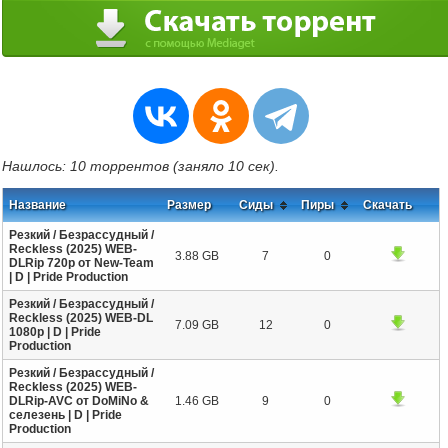
Нашлось: 10 торрентов (заняло 10 сек).
Название
Размер
Сиды
Пиры
Скачать
Резкий / Безрассудный /
Reckless (2025) WEB-
3.88 GB
7
0
DLRip 720p от New-Team
| D | Pride Production
Резкий / Безрассудный /
Reckless (2025) WEB-DL
7.09 GB
12
0
1080p | D | Pride
Production
Резкий / Безрассудный /
Reckless (2025) WEB-
DLRip-AVC от DoMiNo &
1.46 GB
9
0
селезень | D | Pride
Production