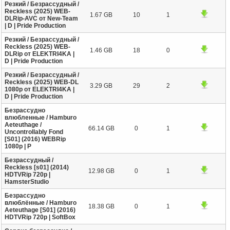
Резкий / Безрассудный /
Reckless (2025) WEB-
1.67 GB
10
1
DLRip-AVC от New-Team
| D | Pride Production
Резкий / Безрассудный /
Reckless (2025) WEB-
1.46 GB
18
0
DLRip от ELEKTRI4KA |
D | Pride Production
Резкий / Безрассудный /
Reckless (2025) WEB-DL
3.29 GB
29
2
1080p от ELEKTRI4KA |
D | Pride Production
Безрассудно
влюбленные / Hamburo
Aeteuthage /
66.14 GB
0
1
Uncontrollably Fond
[S01] (2016) WEBRip
1080p | P
Безрассудный /
Reckless [s01] (2014)
12.98 GB
0
1
HDTVRip 720p |
HamsterStudio
Безрассудно
влюблённые / Hamburo
18.38 GB
0
1
Aeteuthage [S01] (2016)
HDTVRip 720p | SoftBox