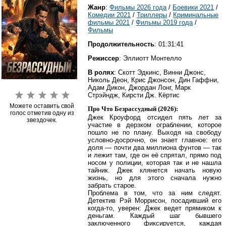
Жанр
:
Фильмы 2026 года
/
Боевики 2021
/
Комедии 2021
/
Триллеры
/
Криминальные
фильмы 2021
/
Фильмы 2019 года
/
Фильмы
Продолжительность
: 01:31:41
Режиссер
: Эллиотт Монтелло
В ролях
: Скотт Эдкинс, Винни Джонс,
Николь Деон, Крис Джонсон, Дин Гаффни,
Адам Дикон, Джордан Лонг, Марк
Стрэйндж, Кирсти Дж. Кёртис
Можете оставить свой
Про Что Безрассудный (2026):
голос отметив одну из
Джек Кроуфорд отсидел пять лет за
звездочек.
участие в дерзком ограблении, которое
пошло не по плану. Выходя на свободу
условно-досрочно, он знает главное: его
доля — почти два миллиона фунтов — так
и лежит там, где он её спрятал, прямо под
носом у полиции, которая так и не нашла
тайник. Джек клянется начать новую
жизнь, но для этого сначала нужно
забрать старое.
Проблема в том, что за ним следят.
Детектив Рэй Моррисон, посадивший его
когда-то, уверен: Джек ведет прямиком к
деньгам. Каждый шаг бывшего
заключенного фиксируется, каждая