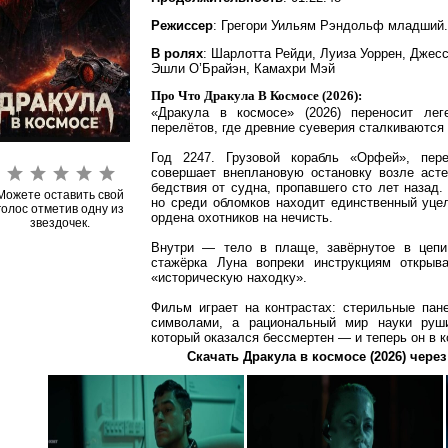
Режиссер
: Грегори Уильям Рэндольф младший.
В ролях
: Шарлотта Рейди, Луиза Уоррен, Джесс
Эшли О’Брайэн, Камахри Мэй
Про Что Дракула В Космосе (2026):
«Дракула в космосе» (2026) переносит ле
перелётов, где древние суеверия сталкиваются
Год 2247. Грузовой корабль «Орфей», пер
совершает внеплановую остановку возле аст
бедствия от судна, пропавшего сто лет назад.
Можете оставить свой
но среди обломков находит единственный уце
голос отметив одну из
ордена охотников на нечисть.
звездочек.
Внутри — тело в плаще, завёрнутое в цеп
стажёрка Луна вопреки инструкциям открыва
«историческую находку».
Фильм играет на контрастах: стерильные пан
символами, а рациональный мир науки руш
который оказался бессмертен — и теперь он в к
Скачать Дракула в космосе (2026) через