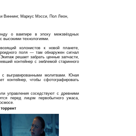
и Виннинг, Маркус Мэсси, Пол Леон,
генду о вампире в эпоху межзвёздных
 с высокими технологиями.
евозящий колонистов к новой планете,
ероидного поля — там обнаружен сигнал
 Экипаж решает забрать ценные запчасти,
левший контейнер с эмблемой старинного
и с выгравированными молитвами. Юная
ет контейнер, чтобы сфотографировать
ели управления соседствуют с древними
ится перед лицом первобытного ужаса,
осмосе.
 торрент