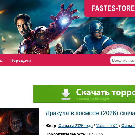
мы
Передачи
Дракула в космосе (2026) скача
Жанр
:
Фильмы 2026 года
/
Ужасы 2021
/
Фильмы
Продолжительность
: 01:22:48