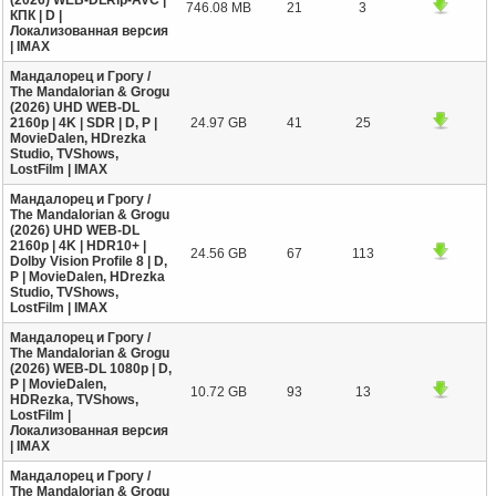
(2026) WEB-DLRip-AVC |
746.08 MB
21
3
КПК | D |
Локализованная версия
| IMAX
Мандалорец и Грогу /
The Mandalorian & Grogu
(2026) UHD WEB-DL
2160p | 4K | SDR | D, P |
24.97 GB
41
25
MovieDalen, HDrezka
Studio, TVShows,
LostFilm | IMAX
Мандалорец и Грогу /
The Mandalorian & Grogu
(2026) UHD WEB-DL
2160p | 4K | HDR10+ |
24.56 GB
67
113
Dolby Vision Profile 8 | D,
P | MovieDalen, HDrezka
Studio, TVShows,
LostFilm | IMAX
Мандалорец и Грогу /
The Mandalorian & Grogu
(2026) WEB-DL 1080p | D,
P | MovieDalen,
10.72 GB
93
13
HDRezka, TVShows,
LostFilm |
Локализованная версия
| IMAX
Мандалорец и Грогу /
The Mandalorian & Grogu