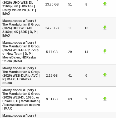
(2026) UHD WEB-DL
23.85 GB
51
8
2160p | 4K | HDR10+ |
Dolby Vision P8 | D, P |
IMAX
Мандалорец и Грогу /
The Mandalorian & Grogu
(2026) UHD WEB-DL
24.26 GB
11
13
2160p | 4K | SDR | D, P |
IMAX
Мандалорец и Грогу /
The Mandalorian & Grogu
(2026) WEB-DLRip 720p
5.17 GB
29
14
от New-Team | D, P |
MovieDalen, HDRezka
Studio | IMAX
Мандалорец и Грогу /
The Mandalorian & Grogu
(2026) WEB-DLRip-AVC |
2.12 GB
41
6
P | IMAX | HDRezka
Studio
Мандалорец и Грогу /
The Mandalorian & Grogu
(2026) WEB-DL 1080p от
9.31 GB
63
9
EniaHD | D | MovieDalen |
Локализованная версия
| IMAX
Мандалорец и Грогу /