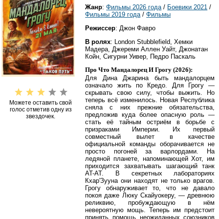
Жанр
:
Фильмы 2026 года
/
Боевики 2021
/
Фильмы 2019 года
/
Фильмы
Режиссер
: Джон Фавро
В ролях
: London Stubblefield, Хемки
Мадера, Джереми Аллен Уайт, Джонатан
Койн, Сигурни Уивер, Педро Паскаль
Про Что Мандалорец И Грогу (2026):
Для Дина Джарина быть мандалорцем
означало жить по Кредо. Для Грогу —
скрывать свою силу, чтобы выжить. Но
теперь всё изменилось. Новая Республика
Можете оставить свой
сняла с них прежние обязательства,
голос отметив одну из
предложив куда более опасную роль —
звездочек.
стать её тайным остриём в борьбе с
призраками Империи. Их первый
совместный вылет в качестве
официальной команды оборачивается не
просто погоней за варлордами. На
ледяной планете, напоминающей Хот, им
приходится захватывать шагающий танк
AT-AT. В секретных лабораториях
Кхар'Зууна они находят не только врагов.
Грогу обнаруживает то, что не давало
покоя даже Люку Скайуокеру, — древнюю
реликвию, пробуждающую в нём
невероятную мощь. Теперь им предстоит
принять помощь неожиданных союзников