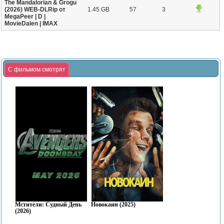
The Mandalorian & Grogu
(2026) WEB-DLRip от
1.45 GB
57
3
MegaPeer | D |
MovieDalen | IMAX
С фильмом смотрят
Мстители: Судный День
Новокаин (2025)
(2026)