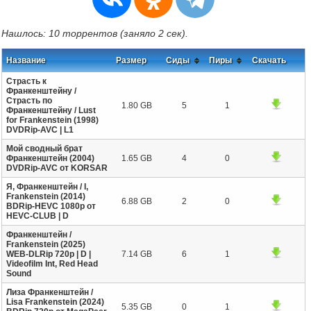
Нашлось: 10 торрентов (заняло 2 сек).
Название
Размер
Сиды
Пиры
Скачать
Страсть к
Франкенштейну /
Страсть по
1.80 GB
5
1
Франкенштейну / Lust
for Frankenstein (1998)
DVDRip-AVC | L1
Мой сводный брат
Франкенштейн (2004)
1.65 GB
4
0
DVDRip-AVC от KORSAR
Я, Франкенштейн / I,
Frankenstein (2014)
6.88 GB
2
0
BDRip-HEVC 1080p от
HEVC-CLUB | D
Франкенштейн /
Frankenstein (2025)
WEB-DLRip 720p | D |
7.14 GB
6
1
Videofilm Int, Red Head
Sound
Лиза Франкенштейн /
Lisa Frankenstein (2024)
5.35 GB
0
1