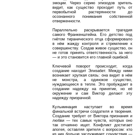
эмоции. Через серию эпизодов зритель
видит, как существо проходит путь от
первобытной растерянности до
осознанного понимания собственной
отверженности.
Параллельно раскрывается трагедия
самого Франкенштейна. Его детство под
гнётом тиранического отца сформировало
в нём жажду контроля и стремление к
совершенству. Создав живое существо, он
не готов принять ответственность за него
— и это становится его главной ошибкой.
Ключевой поворот происходит, когда
создание находит Элизабет. Между ними
возникает хрупкая связь: она видит в нём
не монстра, а одинокое существо,
нуждающееся в тепле. Это пробуждает в
создании надежду на принятие, но её
окружение и сам Виктор делают эту
надежду призрачной.
Кульминация наступает во время
финальной встречи создателя и творения.
Создание требует от Виктора признания и
любви — тех самых чувств, которых оно
так отчаянно ищет. Конфликт достигает
апогея, оставляя зрителя с вопросом: кто
из них больше заслуживает сочувствия —