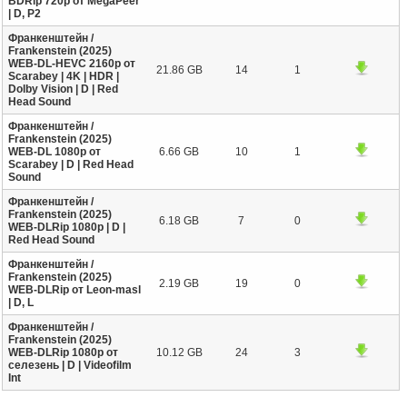
BDRip 720p от MegaPeer
| D, P2
Франкенштейн /
Frankenstein (2025)
WEB-DL-HEVC 2160p от
21.86 GB
14
1
Scarabey | 4K | HDR |
Dolby Vision | D | Red
Head Sound
Франкенштейн /
Frankenstein (2025)
WEB-DL 1080p от
6.66 GB
10
1
Scarabey | D | Red Head
Sound
Франкенштейн /
Frankenstein (2025)
6.18 GB
7
0
WEB-DLRip 1080p | D |
Red Head Sound
Франкенштейн /
Frankenstein (2025)
2.19 GB
19
0
WEB-DLRip от Leon-masl
| D, L
Франкенштейн /
Frankenstein (2025)
WEB-DLRip 1080p от
10.12 GB
24
3
селезень | D | Videofilm
Int