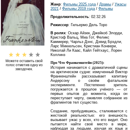
Жанр
:
Фильмы 2025 года
/
Драмы
/
Ужасы
2021
/
Фильмы 2019 года
/
Фильмы
Продолжительность
: 02:32:26
Режиссер
: Гильермо Дель Торо
В ролях
: Оскар Айзек, Джейкоб Элорди,
Кристоф Вальц, Миа Гот, Феликс
Каммерер, Чарльз Дэнс, Дэвид Брэдли,
Ларс Миккельсен, Кристиан Конвери,
Николай Ли Каас, Кайл Гейтхаус, Лорен
Коллинз
Можете оставить свой
Про Что Франкенштейн (2025):
голос отметив одну из
История начинается с драматичной сцены
звездочек.
на арктическом судне: измученный Виктор
Франкенштейн рассказывает капитану
Андерсону о своём фатальном
эксперименте. Постепенно зритель
погружается в прошлое учёного — от
первых опытов до момента, когда он
переступает черту, оживляя собранное из
фрагментов тел существо.
Создание, пробудившись, сталкивается с
жестокой реальностью: его внешность
вызывает ужас у всех, кто его видит. Оно
пытается найти своё место в мире,
наблюдая за людьми, изучая их язык и