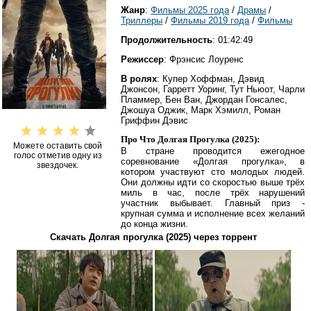
Жанр
:
Фильмы 2025 года
/
Драмы
/
Триллеры
/
Фильмы 2019 года
/
Фильмы
Продолжительность
: 01:42:49
Режиссер
: Фрэнсис Лоуренс
В ролях
: Купер Хоффман, Дэвид
Джонсон, Гарретт Уоринг, Тут Ньюот, Чарли
Пламмер, Бен Ван, Джордан Гонсалес,
Джошуа Оджик, Марк Хэмилл, Роман
Гриффин Дэвис
Про Что Долгая Прогулка (2025):
Можете оставить свой
В стране проводится ежегодное
голос отметив одну из
соревнование «Долгая прогулка», в
звездочек.
котором участвуют сто молодых людей.
Они должны идти со скоростью выше трёх
миль в час, после трёх нарушений
участник выбывает. Главный приз -
крупная сумма и исполнение всех желаний
до конца жизни.
Скачать Долгая прогулка (2025) через торрент