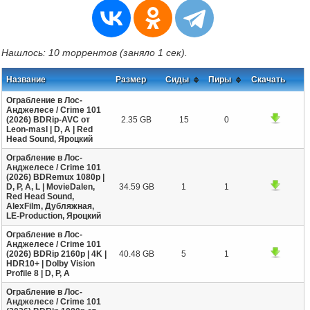
Нашлось: 10 торрентов (заняло 1 сек).
Название
Размер
Сиды
Пиры
Скачать
Ограбление в Лос-
Анджелесе / Crime 101
(2026) BDRip-AVC от
2.35 GB
15
0
Leon-masl | D, A | Red
Head Sound, Яроцкий
Ограбление в Лос-
Анджелесе / Crime 101
(2026) BDRemux 1080p |
D, P, A, L | MovieDalen,
34.59 GB
1
1
Red Head Sound,
AlexFilm, Дубляжная,
LE-Production, Яроцкий
Ограбление в Лос-
Анджелесе / Crime 101
(2026) BDRip 2160p | 4K |
40.48 GB
5
1
HDR10+ | Dolby Vision
Profile 8 | D, P, A
Ограбление в Лос-
Анджелесе / Crime 101