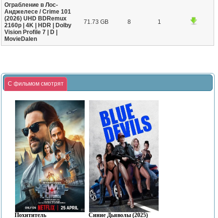
Ограбление в Лос-
Анджелесе / Crime 101
(2026) UHD BDRemux
71.73 GB
8
1
2160p | 4K | HDR | Dolby
Vision Profile 7 | D |
MovieDalen
С фильмом смотрят
Похититель
Синие Дьяволы (2025)