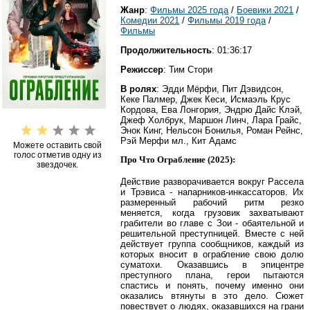
Жанр
:
Фильмы 2025 года
/
Боевики 2021
/
Комедии 2021
/
Фильмы 2019 года
/
Фильмы
Продолжительность
: 01:36:17
Режиссер
: Тим Стори
В ролях
: Эдди Мёрфи, Пит Дэвидсон,
Кеке Палмер, Джек Кеси, Исмаэль Крус
Кордова, Ева Лонгория, Эндрю Дайс Клэй,
Джеф Холбрук, Маршон Линч, Лара Грайс,
Энок Кинг, Нельсон Бонилья, Роман Рейнс,
Рэй Мерфи мл., Кит Адамс
Можете оставить свой
голос отметив одну из
Про Что Ограбление (2025):
звездочек.
Действие разворачивается вокруг Рассела
и Трэвиса - напарников-инкассаторов. Их
размеренный рабочий ритм резко
меняется, когда грузовик захватывают
грабители во главе с Зои - обаятельной и
решительной преступницей. Вместе с ней
действует группа сообщников, каждый из
которых вносит в ограбление свою долю
суматохи. Оказавшись в эпицентре
преступного плана, герои пытаются
спастись и понять, почему именно они
оказались втянуты в это дело. Сюжет
повествует о людях, оказавшихся на грани