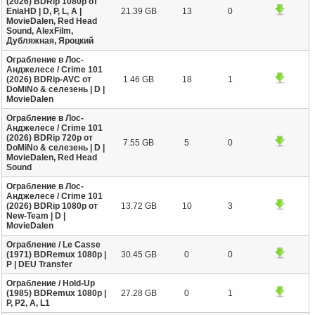
(2026) BDRip 1080p от
EniaHD | D, P, L, A |
21.39 GB
13
0
MovieDalen, Red Head
Sound, AlexFilm,
Дубляжная, Яроцкий
Ограбление в Лос-
Анджелесе / Crime 101
(2026) BDRip-AVC от
1.46 GB
18
1
DoMiNo & селезень | D |
MovieDalen
Ограбление в Лос-
Анджелесе / Crime 101
(2026) BDRip 720p от
7.55 GB
5
0
DoMiNo & селезень | D |
MovieDalen, Red Head
Sound
Ограбление в Лос-
Анджелесе / Crime 101
(2026) BDRip 1080p от
13.72 GB
10
3
New-Team | D |
MovieDalen
Ограбление / Le Casse
(1971) BDRemux 1080p |
30.45 GB
0
0
P | DEU Transfer
Ограбление / Hold-Up
(1985) BDRemux 1080p |
27.28 GB
0
1
P, P2, A, L1