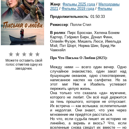
Жанр
:
Фильмы 2025 года
/
Мелодрамы
2021
/
Фильмы 2019 года
/
Фильмы
Продолжительность
: 01:50:33
Режиссер
: Полли Стил
В ролях
: Пирс Броснан, Хелена Бонем
Картер, Гэбриел Бирн, Донал Финн,
Олвейн Фуэре, Мишель Люси, Имельда
Мэй, Пэт Шорт, Норма Шин, Брид Ни
Чамхейл
Про Что Письма О Любви (2025):
Можете оставить свой
голос отметив одну из
Между ними — всего один вечер. Одно
звездочек.
случайное знакомство, один закат над
бушующим океаном, одно стихотворение,
написанное наспех на салфетке. Но за
этот миг Ник и Изабель успевают
пережить целую жизнь.
Она только что сказала «да» мужчине,
которого не любит. Он всё ещё держится
за тень прошлого, которое не отпускает.
Их встреча — как вспышка: ослепительная
и недолгая. Они знают, что уже через
мгновение им придётся расстаться.
Но что, если судьба пишет их историю не
линейно, а вкривь и вкось? Что, если
вселенные снова сведут их вместе — но