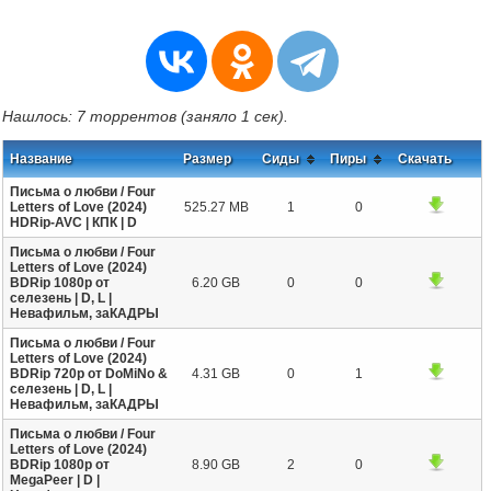
Нашлось: 7 торрентов (заняло 1 сек).
Название
Размер
Сиды
Пиры
Скачать
Письма о любви / Four
Letters of Love (2024)
525.27 MB
1
0
HDRip-AVC | КПК | D
Письма о любви / Four
Letters of Love (2024)
BDRip 1080p от
6.20 GB
0
0
селезень | D, L |
Невафильм, заКАДРЫ
Письма о любви / Four
Letters of Love (2024)
BDRip 720p от DoMiNo &
4.31 GB
0
1
селезень | D, L |
Невафильм, заКАДРЫ
Письма о любви / Four
Letters of Love (2024)
BDRip 1080p от
8.90 GB
2
0
MegaPeer | D |