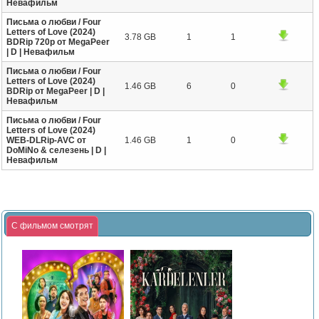
Невафильм
Письма о любви / Four
Letters of Love (2024)
3.78 GB
1
1
BDRip 720p от MegaPeer
| D | Невафильм
Письма о любви / Four
Letters of Love (2024)
1.46 GB
6
0
BDRip от MegaPeer | D |
Невафильм
Письма о любви / Four
Letters of Love (2024)
WEB-DLRip-AVC от
1.46 GB
1
0
DoMiNo & селезень | D |
Невафильм
С фильмом смотрят