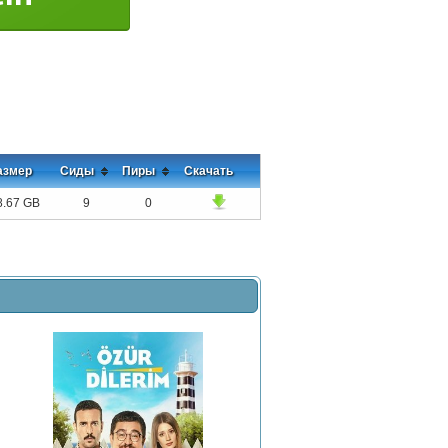
азмер
Сиды
Пиры
Скачать
8.67 GB
9
0