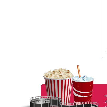
П
d
п