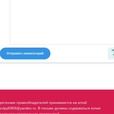
Отправить комментарий
fastes-torent.com
ретензии правообладателей принимаются на email:
eclpp6969@yandex.ru. В письме должны содержаться копии
равоустанавливающих документов!