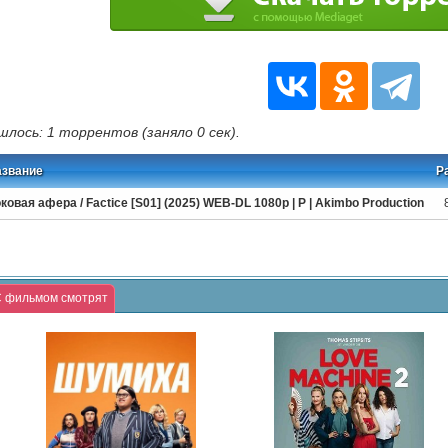
шлось: 1 торрентов (заняло 0 сек).
азвание
Р
ковая афера / Factice [S01] (2025) WEB-DL 1080p | P | Akimbo Production
 фильмом смотрят