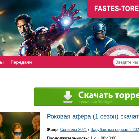
мы
Передачи
Роковая афера (1 сезон) скачат
Жанр
:
Сериалы 2021
/
Зарубежные сериалы 202
Продолжительность
: 1 x ~ 00:43:00