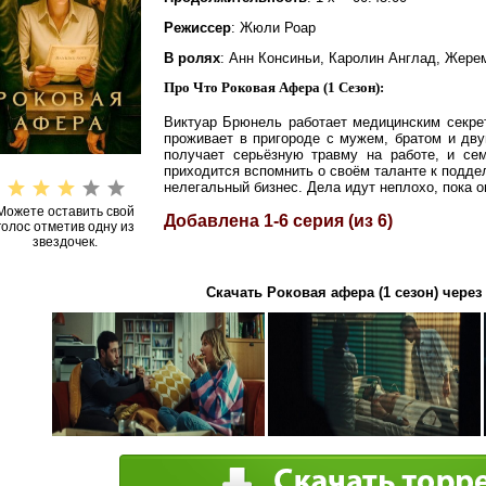
Режиссер
: Жюли Роар
В ролях
: Анн Консиньи, Каролин Англад, Жере
Про Что Роковая Афера (1 Сезон):
Виктуар Брюнель работает медицинским секре
проживает в пригороде с мужем, братом и дв
получает серьёзную травму на работе, и се
приходится вспомнить о своём таланте к поддел
нелегальный бизнес. Дела идут неплохо, пока 
Можете оставить свой
Добавлена 1-6 серия (из 6)
голос отметив одну из
звездочек.
Скачать Роковая афера (1 сезон) через