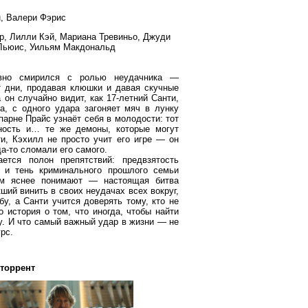
, Валери Фэрис
ер, Лилли Кэй, Мариана Тревиньо, Джуди
 Льюис, Уильям Макдональд
авно смирился с ролью неудачника —
т дни, продавая клюшки и давая скучные
 он случайно видит, как 17-летний Санти,
а, с одного удара загоняет мяч в лунку
парне Прайс узнаёт себя в молодости: тот
ность и… те же демоны, которые могут
и, Кэхилл не просто учит его игре — он
да-то сломали его самого.
ется полон препятствий: предвзятость
в и тень криминального прошлого семьи
ем яснее понимают — настоящая битва
кший винить в своих неудачах всех вокруг,
у, а Санти учится доверять тому, кто не
 история о том, что иногда, чтобы найти
у. И что самый важный удар в жизни — не
урс.
 торрент