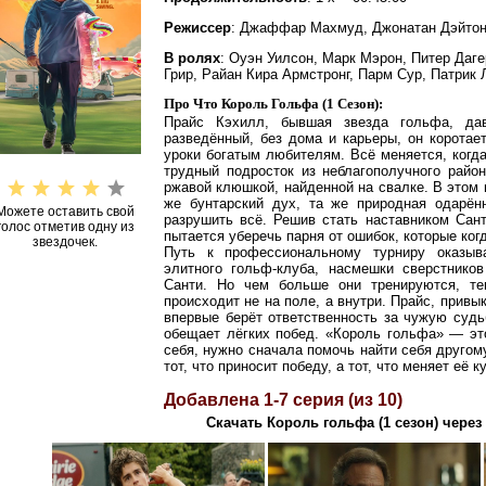
Режиссер
: Джаффар Махмуд, Джонатан Дэйтон
В ролях
: Оуэн Уилсон, Марк Мэрон, Питер Даг
Грир, Райан Кира Армстронг, Парм Сур, Патрик
Про Что Король Гольфа (1 Сезон):
Прайс Кэхилл, бывшая звезда гольфа, д
разведённый, без дома и карьеры, он коротае
уроки богатым любителям. Всё меняется, когда
трудный подросток из неблагополучного район
ржавой клюшкой, найденной на свалке. В этом 
же бунтарский дух, та же природная одарён
Можете оставить свой
разрушить всё. Решив стать наставником Сант
голос отметив одну из
пытается уберечь парня от ошибок, которые ког
звездочек.
Путь к профессиональному турниру оказыва
элитного гольф-клуба, насмешки сверстнико
Санти. Но чем больше они тренируются, т
происходит не на поле, а внутри. Прайс, привы
впервые берёт ответственность за чужую судьб
обещает лёгких побед. «Король гольфа» — это
себя, нужно сначала помочь найти себя другом
тот, что приносит победу, а тот, что меняет её к
Добавлена 1-7 серия (из 10)
Скачать Король гольфа (1 сезон) через