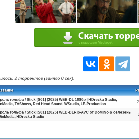
шлось: 2 торрентов (заняло 0 сек).
азвание
Р
роль гольфа / Stick [S01] (2025) WEB-DL 1080p | HDrezka Studio,
2
nMedia, TVShows, Red Head Sound, WStudio, LE-Production
роль гольфа / Stick [S01] (2025) WEB-DLRip-AVC от DoMiNo & селезень
WinMedia, HDrezka Studio