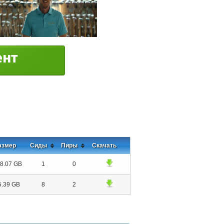
азмер
Сиды
Пиры
Скачать
8.07 GB
1
0
5.39 GB
8
2