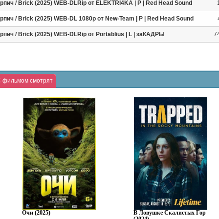
рпич / Brick (2025) WEB-DLRip от ELEKTRI4KA | P | Red Head Sound
рпич / Brick (2025) WEB-DL 1080p от New-Team | P | Red Head Sound
рпич / Brick (2025) WEB-DLRip от Portablius | L | заКАДРЫ
7
 фильмом смотрят
Очи (2025)
В Ловушке Скалистых Гор
(2024)