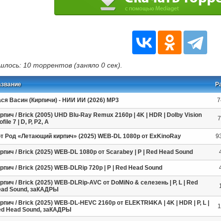
шлось: 10 торрентов (заняло 0 сек).
азвание
Р
ся Васин (Кирпичи) - НИИ ИИ (2026) MP3
7
рпич / Brick (2005) UHD Blu-Ray Remux 2160p | 4K | HDR | Dolby Vision
7
ofile 7 | D, P, P2, A
т Род «Летающий кирпич» (2025) WEB-DL 1080p от ExKinoRay
9
рпич / Brick (2025) WEB-DL 1080p от Scarabey | P | Red Head Sound
рпич / Brick (2025) WEB-DLRip 720p | P | Red Head Sound
рпич / Brick (2025) WEB-DLRip-AVC от DoMiNo & селезень | P, L | Red
ad Sound, заКАДРЫ
рпич / Brick (2025) WEB-DL-HEVC 2160p от ELEKTRI4KA | 4K | HDR | P, L |
1
d Head Sound, заКАДРЫ