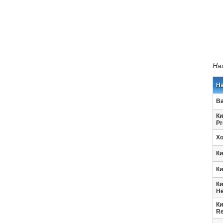
На
Н
Ва
Ки
Pr
Хо
Ки
Ки
Ки
He
Ки
Re