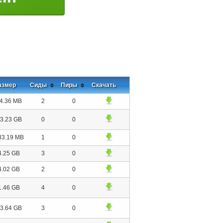
азмер
Сиды
Пиры
Скачать
4.36 MB
2
0
3.23 GB
0
0
33.19 MB
1
0
4.25 GB
3
0
4.02 GB
2
0
1.46 GB
4
0
3.64 GB
3
0