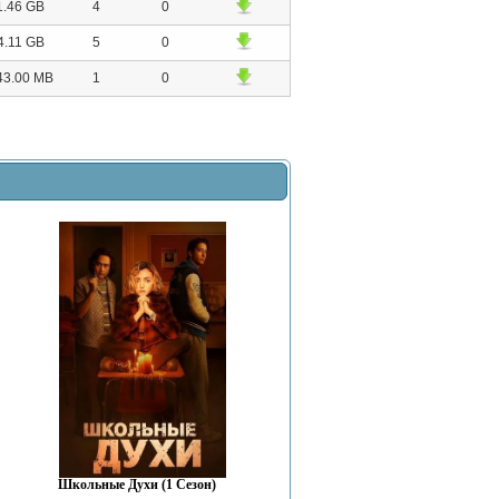
1.46 GB
4
0
4.11 GB
5
0
43.00 MB
1
0
Школьные Духи (1 Сезон)