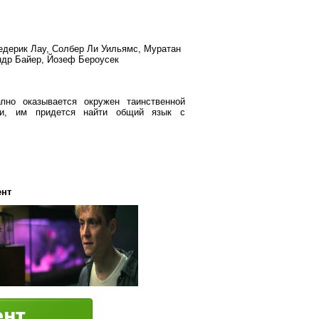
едерик Лау, Солбер Ли Уильямс, Муратан
ндр Байер, Йозеф Бероусек
пно оказывается окружен таинственной
ми, им придется найти общий язык с
ент