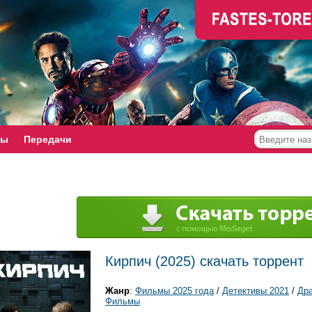
мы
Передачи
Кирпич (2025) скачать торрент
Жанр
:
Фильмы 2025 года
/
Детективы 2021
/
Др
Фильмы