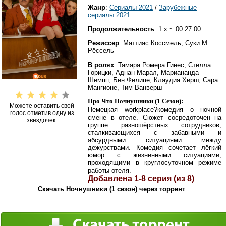
Жанр
:
Сериалы 2021
/
Зарубежные
сериалы 2021
Продолжительность
: 1 x ~ 00:27:00
Режиссер
: Маттиас Коссмель, Суки М.
Рёссель
В ролях
: Тамара Ромера Гинес, Стелла
Горицки, Аднан Марал, Мариананда
Шемпп, Бен Фелипе, Клаудия Хирш, Сара
Мангионе, Тим Ванверш
Про Что Ночнушники (1 Сезон):
Можете оставить свой
Немецкая workplace?комедия о ночной
голос отметив одну из
смене в отеле. Сюжет сосредоточен на
звездочек.
группе разношёрстных сотрудников,
сталкивающихся с забавными и
абсурдными ситуациями между
дежурствами. Комедия сочетает лёгкий
юмор с жизненными ситуациями,
проходящими в круглосуточном режиме
работы отеля.
Добавлена 1-8 серия (из 8)
Скачать Ночнушники (1 сезон) через торрент