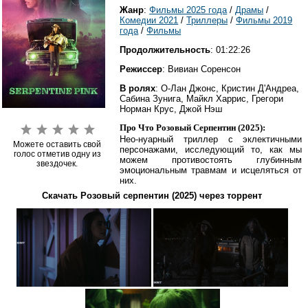
Жанр
:
Фильмы 2025 года
/
Драмы
/
Комедии 2021
/
Триллеры
/
Фильмы 2019
года
/
Фильмы
Продолжительность
: 01:22:26
Режиссер
: Вивиан Соренсон
В ролях
: О-Лан Джонс, Кристин Д'Андреа,
Сабина Зунига, Майкл Харрис, Грегори
Норман Крус, Джой Нэш
Про Что Розовый Серпентин (2025):
Нео-нуарный триллер с эклектичными
Можете оставить свой
персонажами, исследующий то, как мы
голос отметив одну из
можем противостоять глубинным
звездочек.
эмоциональным травмам и исцеляться от
них.
Скачать Розовый серпентин (2025) через торрент