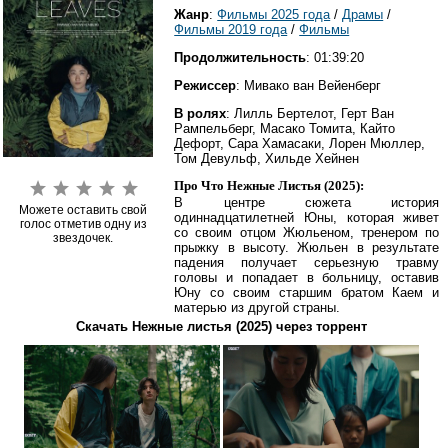
Жанр
:
Фильмы 2025 года
/
Драмы
/
Фильмы 2019 года
/
Фильмы
Продолжительность
: 01:39:20
Режиссер
: Мивако ван Вейенберг
В ролях
: Лилль Бертелот, Герт Ван
Рампельберг, Масако Томита, Кайто
Дефорт, Сара Хамасаки, Лорен Мюллер,
Том Девульф, Хильде Хейнен
Про Что Нежные Листья (2025):
В центре сюжета история
Можете оставить свой
одиннадцатилетней Юны, которая живет
голос отметив одну из
со своим отцом Жюльеном, тренером по
звездочек.
прыжку в высоту. Жюльен в результате
падения получает серьезную травму
головы и попадает в больницу, оставив
Юну со своим старшим братом Каем и
матерью из другой страны.
Скачать Нежные листья (2025) через торрент