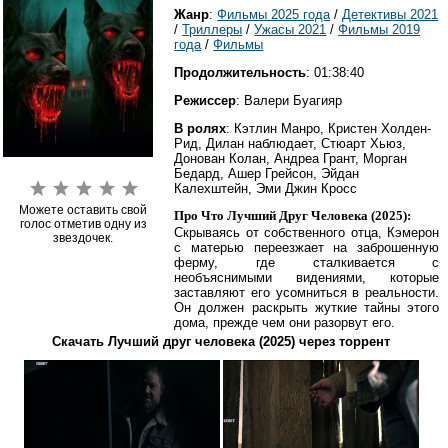
Жанр
:
Фильмы 2025 года
/
Детективы 2021
/
Триллеры
/
Ужасы 2021
/
Фильмы 2019
года
/
Фильмы
Продолжительность
: 01:38:40
Режиссер
: Валери Буагияр
В ролях
: Кэтлин Манро, Кристен Холден-
Рид, Дилан наблюдает, Стюарт Хьюз,
Донован Колан, Андреа Грант, Морган
Бедард, Ашер Грейсон, Эйдан
Калехштейн, Эми Джин Кросс
Можете оставить свой
Про Что Лучший Друг Человека (2025):
голос отметив одну из
Скрываясь от собственного отца, Кэмерон
звездочек.
с матерью переезжает на заброшенную
ферму, где сталкивается с
необъяснимыми видениями, которые
заставляют его усомниться в реальности.
Он должен раскрыть жуткие тайны этого
дома, прежде чем они разорвут его.
Скачать Лучший друг человека (2025) через торрент