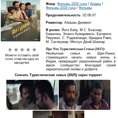
Жанр
:
Фильмы 2025 года
/
Драмы
/
Фильмы 2019 года
/
Фильмы
Продолжительность
: 02:06:07
Режиссер
: Абишан Дживинт
В ролях
: Йоги Бабу, М.С. Бхаскар,
Камалеш, Эланго Кумаравель, Багавати
Перумал, С. Раджапанди, Шриджа Рави,
М. Сасикумар, Митхун Джай Шанкар
Про Что Туристическая Семья (2025):
Необычная семья из Шри-Ланки,
Можете оставить свой
стремящаяся начать новую жизнь в
голос отметив одну из
Индии, превращает разрозненный район в
звездочек.
яркое сообщество благодаря своей
заразительной любви и доброте.
Скачать Туристическая семья (2025) через торрент