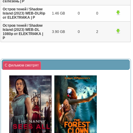
селезень | P
Остров теней / Shadow
Island (2023) WEB-DLRip
1.46 GB
0
0
от ELEKTRI4KA | P
Остров теней / Shadow
Island (2023) WEB-DL
3.90 GB
0
2
1080p от ELEKTRI4KA |
P
С фильмом смотрят