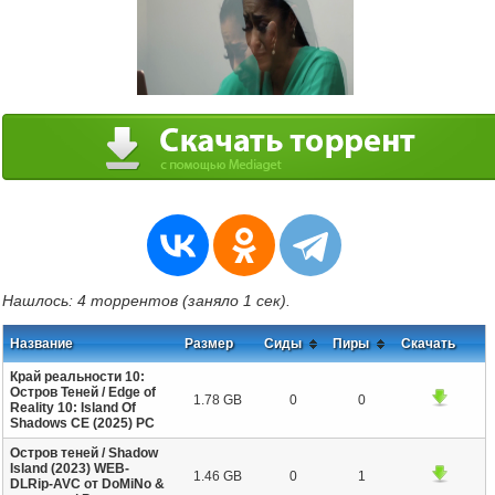
Нашлось: 4 торрентов (заняло 1 сек).
Название
Размер
Сиды
Пиры
Скачать
Край реальности 10:
Остров Теней / Edge of
1.78 GB
0
0
Reality 10: Island Of
Shadows CE (2025) PC
Остров теней / Shadow
Island (2023) WEB-
1.46 GB
0
1
DLRip-AVC от DoMiNo &