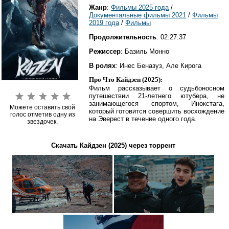
Жанр
:
Фильмы 2025 года
/
Документальные фильмы 2021
/
Фильмы
2019 года
/
Фильмы
Продолжительность
: 02:27:37
Режиссер
: Базиль Монно
В ролях
: Инес Беназуз, Але Кирога
Про Что Кайдзен (2025):
Фильм рассказывает о судьбоносном
путешествии 21-летнего ютубера, не
занимающегося спортом, Инокстага,
Можете оставить свой
который готовится совершить восхождение
голос отметив одну из
на Эверест в течение одного года.
звездочек.
Скачать Кайдзен (2025) через торрент