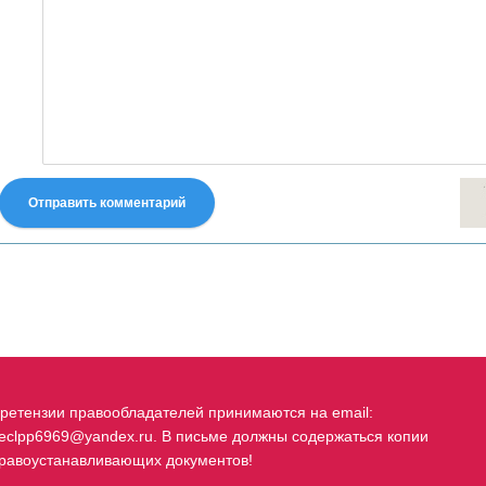
Отправить комментарий
fastes-torent.com
ретензии правообладателей принимаются на email:
eclpp6969@yandex.ru. В письме должны содержаться копии
равоустанавливающих документов!