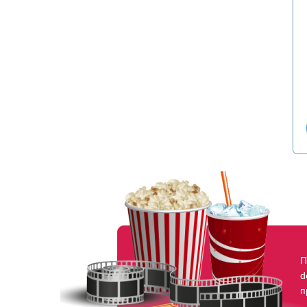
П
d
п