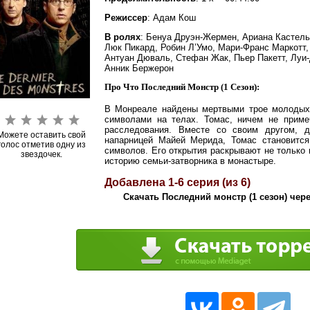
Режиссер
: Адам Кош
В ролях
: Бенуа Друэн-Жермен, Ариана Кастель
Люк Пикард, Робин Л’Умо, Мари-Франс Маркотт, 
Антуан Дюваль, Стефан Жак, Пьер Пакетт, Луи-
Анник Бержерон
Про Что Последний Монстр (1 Сезон):
В Монреале найдены мертвыми трое молодых 
символами на телах. Томас, ничем не примеч
расследования. Вместе со своим другом, д
Можете оставить свой
напарницей Майей Мерида, Томас становитс
голос отметив одну из
символов. Его открытия раскрывают не только
звездочек.
историю семьи-затворника в монастыре.
Добавлена 1-6 серия (из 6)
Скачать Последний монстр (1 сезон) чере