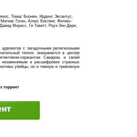
янос, Томас Боонен, Ирденс Эксантус,
Матиас Гоген, Алекс Биспинг, Феликс-
Давид Морасс, Ги Товетт, Роуз-Энн Дери,
адвокатов с загадочными религиозными
ательный теолог, оказывается в центре
етективом-сержантом Саваром, и своей
я незаменимым в расшифровке странных
 мотивы убийцы, но и темную и тревожную
з торрент