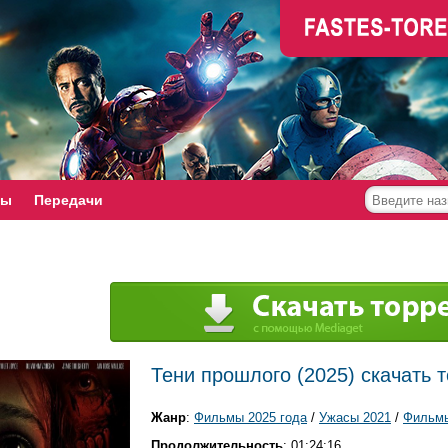
мы
Передачи
Тени прошлого (2025) скачать 
Жанр
:
Фильмы 2025 года
/
Ужасы 2021
/
Фильмы
Продолжительность
: 01:24:16