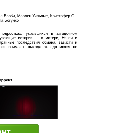
рл Барби, Марлен Уильямс, Кристофер С.
па Богунко
подростках, укрывшихся в загадочном
пугающие истории — о матери, Нэнси и
мрачные последствия обмана, зависти и
тки понимают: выхода отсюда может не
оррент