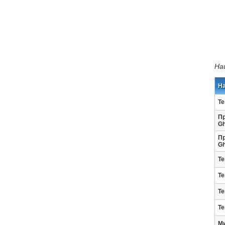
На
Н
Те
Пр
Gh
Пр
Gh
Те
Те
Те
Те
Ми