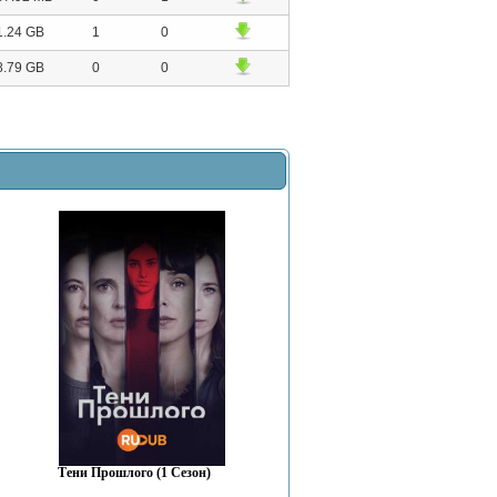
1.24 GB
1
0
8.79 GB
0
0
Тени Прошлого (1 Сезон)