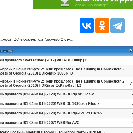
шлось: 10 торрентов (заняло 1 сек).
азвание
Р
ни прошлого / Persecuted (2019) WEB-DL 1080p | D
израки в Коннектикуте 2: Тени прошлого / The Haunting in Connecticut 2:
1
osts of Georgia (2013) BDRemux 1080p | D
израки в Коннектикуте 2: Тени прошлого / The Haunting in Connecticut 2:
7
osts of Georgia (2013) HDRip от ExKinoRay | L2
нь прошлого [01-04 из 04] (2020) WEB-DLRip от Files-x
нь прошлого [01-04 из 04] (2020) WEB-DL 1080p от Files-x
нь прошлого [01-04 из 04] (2020) WEB-DLRip-AVC от Files-х
ни прошлого [01-08 из 08] (2007) WEBRip-AVC
хаил Костин - Хроники Этории 1. Тени прошлого (2019) MP3
5