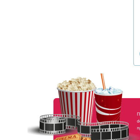
П
d
п