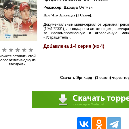
Режиссер
: Джошуа Олтмэн
Про Что Эрнхардт (1 Сезон):
Документальный мини-сериал от Брайана Грейзе
(1951?2001), легендарном автогонщике, семикр
за бескомпромиссную и агрессивную ман
«Устрашитель».
Добавлена 1-4 серия (из 4)
Можете оставить свой
голос отметив одну из
звездочек.
Скачать Эрнхардт (1 сезон) через то