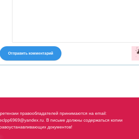
Отправить комментарий
fastes-torent.com
ретензии правообладателей принимаются на email:
eclpp6969@yandex.ru. В письме должны содержаться копии
равоустанавливающих документов!