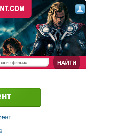
рент
1