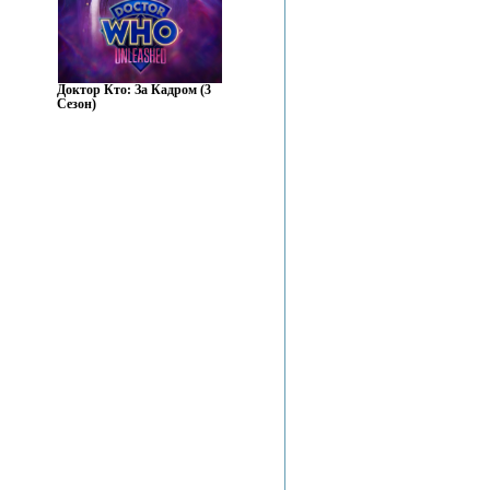
Доктор Кто: За Кадром (3
Сезон)