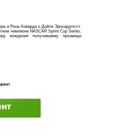
ра и Рона Ховарда о Дэйле Эрнхардте-ст.
атном чемпионе NASCAR Sprint Cup Series,
еру вождения получившему прозвище
ррент