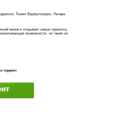
оррапхат, Тханет Варакулнукрох, Пачара
чной жизни и открывает новые горизонты,
 захватывающие возможности, но также он
ез торрент