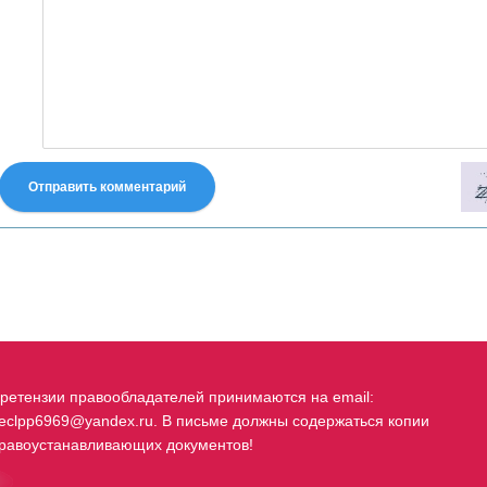
Отправить комментарий
fastes-torent.com
ретензии правообладателей принимаются на email:
eclpp6969@yandex.ru. В письме должны содержаться копии
равоустанавливающих документов!