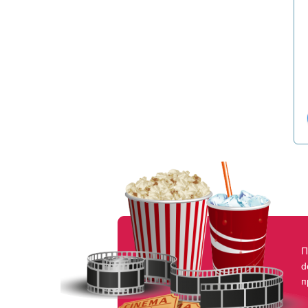
П
d
п