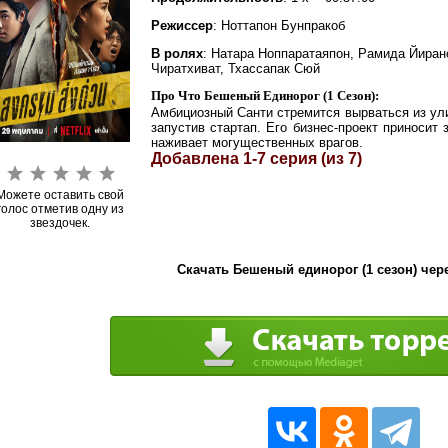
Режиссер
: Ноттапон Бунпракоб
В ролях
: Натара Ноппаратаяпон, Рамида Йиран
Чиратхиват, Тхассапак Сюй
Про Что Бешеный Единорог (1 Сезон):
Амбициозный Санти стремится вырваться из ули
запустив стартап. Его бизнес-проект приносит
наживает могущественных врагов.
Добавлена 1-7 серия (из 7)
Можете оставить свой
голос отметив одну из
звездочек.
Скачать Бешеный единорог (1 сезон) чер