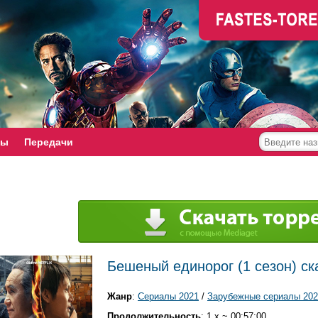
мы
Передачи
Бешеный единорог (1 сезон) ск
Жанр
:
Сериалы 2021
/
Зарубежные сериалы 202
Продолжительность
: 1 x ~ 00:57:00