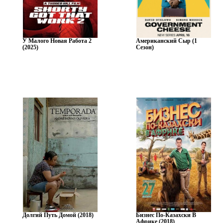
У Малого Новая Работа 2
Американский Сыр (1
(2025)
Сезон)
Долгий Путь Домой (2018)
Бизнес По-Казахски В
Африке (2018)