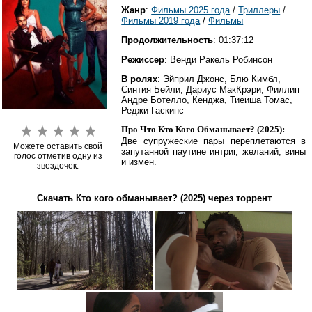
Жанр
:
Фильмы 2025 года
/
Триллеры
/
Фильмы 2019 года
/
Фильмы
Продолжительность
: 01:37:12
Режиссер
: Венди Ракель Робинсон
В ролях
: Эйприл Джонс, Блю Кимбл,
Синтия Бейли, Дариус МакКрэри, Филлип
Андре Ботелло, Кенджа, Тиеиша Томас,
Реджи Гаскинс
Про Что Кто Кого Обманывает? (2025):
Две супружеские пары переплетаются в
Можете оставить свой
запутанной паутине интриг, желаний, вины
голос отметив одну из
и измен.
звездочек.
Скачать Кто кого обманывает? (2025) через торрент