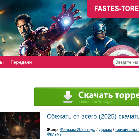
мы
Передачи
Сбежать от всего (2025) скачат
Жанр
:
Фильмы 2025 года
/
Драмы
/
Криминальн
Фильмы