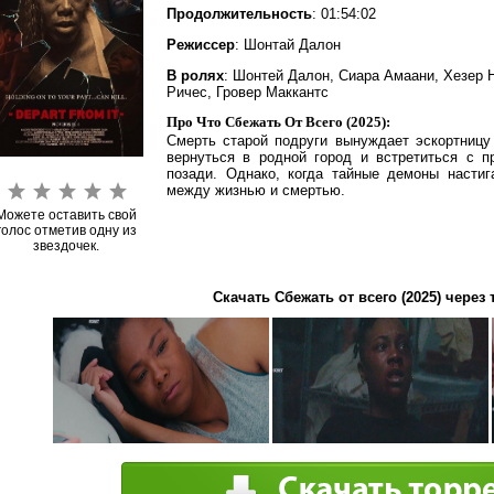
Продолжительность
: 01:54:02
Режиссер
: Шонтай Далон
В ролях
: Шонтей Далон, Сиара Амаани, Хезер 
Ричес, Гровер Маккантс
Про Что Сбежать От Всего (2025):
Смерть старой подруги вынуждает эскортницу
вернуться в родной город и встретиться с п
позади. Однако, когда тайные демоны настиг
между жизнью и смертью.
Можете оставить свой
голос отметив одну из
звездочек.
Скачать Сбежать от всего (2025) через