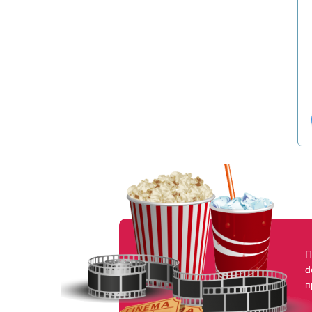
П
d
п