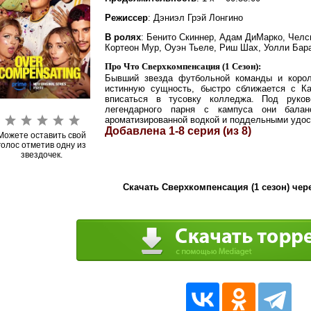
Режиссер
: Дэниэл Грэй Лонгино
В ролях
: Бенито Скиннер, Адам ДиМарко, Челс
Кортеон Мур, Оуэн Тьеле, Риш Шах, Уолли Бар
Про Что Сверхкомпенсация (1 Сезон):
Бывший звезда футбольной команды и коро
истинную сущность, быстро сближается с Ка
вписаться в тусовку колледжа. Под руко
легендарного парня с кампуса они бала
ароматизированной водкой и поддельными удос
Добавлена 1-8 серия (из 8)
Можете оставить свой
голос отметив одну из
звездочек.
Скачать Сверхкомпенсация (1 сезон) чер