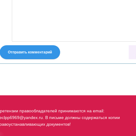
Отправить комментарий
fastes-torent.com
ретензии правообладателей принимаются на email:
eclpp6969@yandex.ru. В письме должны содержаться копии
равоустанавливающих документов!