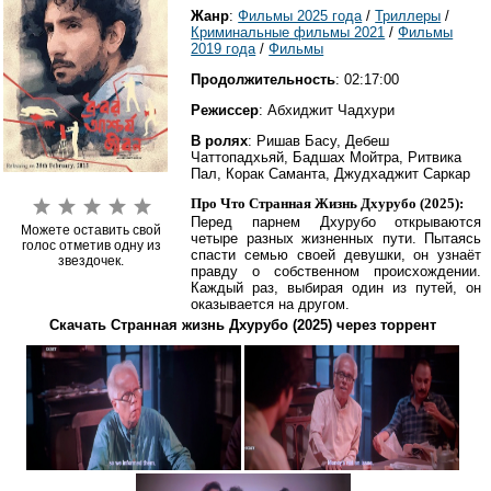
Жанр
:
Фильмы 2025 года
/
Триллеры
/
Криминальные фильмы 2021
/
Фильмы
2019 года
/
Фильмы
Продолжительность
: 02:17:00
Режиссер
: Абхиджит Чадхури
В ролях
: Ришав Басу, Дебеш
Чаттопадхьяй, Бадшах Мойтра, Ритвика
Пал, Корак Саманта, Джудхаджит Саркар
Про Что Странная Жизнь Дхурубо (2025):
Перед парнем Дхурубо открываются
Можете оставить свой
четыре разных жизненных пути. Пытаясь
голос отметив одну из
спасти семью своей девушки, он узнаёт
звездочек.
правду о собственном происхождении.
Каждый раз, выбирая один из путей, он
оказывается на другом.
Скачать Странная жизнь Дхурубо (2025) через торрент