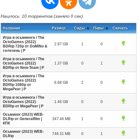
Нашлось: 10 торрентов (заняло 0 сек).
Название
Размер
Сиды
Пиры
Скачать
Игра в осьминога / The
OctoGames (2022)
2.97 GB
1
0
BDRip 720p от DoMiNo &
селезень | P
Игра в осьминога / The
OctoGames (2022)
1.37 GB
0
1
BDRip от New-Team | P
Игра в осьминога / The
OctoGames (2022)
6.68 GB
2
0
BDRip 1080p от
MegaPeer | P
Игра в осьминога / The
OctoGames (2022)
1.46 GB
0
0
BDRip от MegaPeer | P
Осьминог (2023) WEB-
DLRip от Generalfilm |
347.46 MB
1
0
КПК
Осьминог (2023) WEB-
746.31 MB
0
1
DLRip