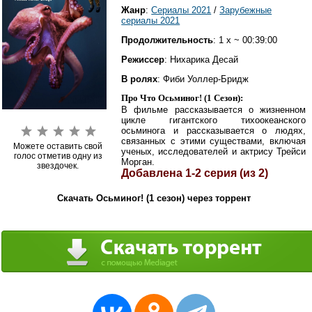
Жанр
:
Сериалы 2021
/
Зарубежные
сериалы 2021
Продолжительность
: 1 x ~ 00:39:00
Режиссер
: Нихарика Десай
В ролях
: Фиби Уоллер-Бридж
Про Что Осьминог! (1 Сезон):
В фильме рассказывается о жизненном
цикле гигантского тихоокеанского
осьминога и рассказывается о людях,
связанных с этими существами, включая
Можете оставить свой
ученых, исследователей и актрису Трейси
голос отметив одну из
Морган.
звездочек.
Добавлена 1-2 серия (из 2)
Скачать Осьминог! (1 сезон) через торрент