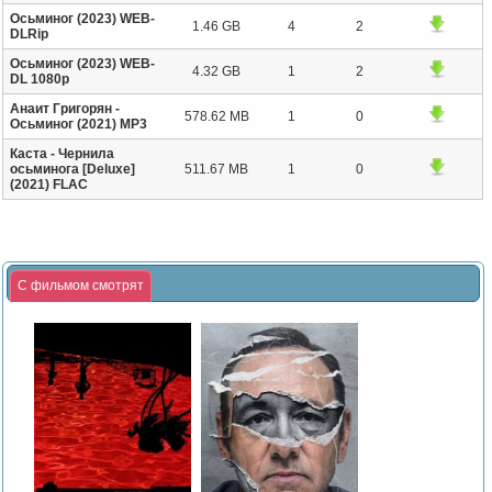
Осьминог (2023) WEB-
1.46 GB
4
2
DLRip
Осьминог (2023) WEB-
4.32 GB
1
2
DL 1080p
Анаит Григорян -
578.62 MB
1
0
Осьминог (2021) MP3
Каста - Чернила
осьминога [Deluxe]
511.67 MB
1
0
(2021) FLAC
С фильмом смотрят