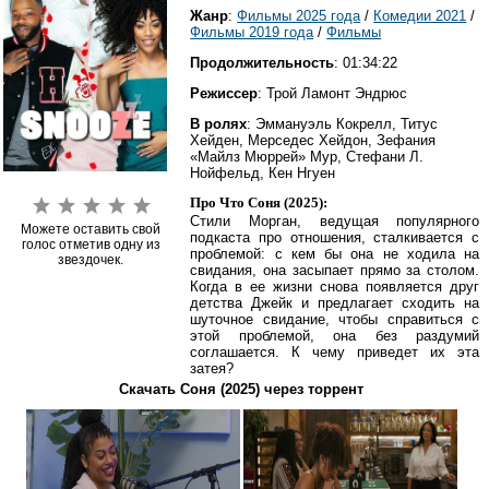
Жанр
:
Фильмы 2025 года
/
Комедии 2021
/
Фильмы 2019 года
/
Фильмы
Продолжительность
: 01:34:22
Режиссер
: Трой Ламонт Эндрюс
В ролях
: Эммануэль Кокрелл, Титус
Хейден, Мерседес Хейдон, Зефания
«Майлз Мюррей» Мур, Стефани Л.
Нойфельд, Кен Нгуен
Про Что Соня (2025):
Стили Морган, ведущая популярного
Можете оставить свой
подкаста про отношения, сталкивается с
голос отметив одну из
проблемой: с кем бы она не ходила на
звездочек.
свидания, она засыпает прямо за столом.
Когда в ее жизни снова появляется друг
детства Джейк и предлагает сходить на
шуточное свидание, чтобы справиться с
этой проблемой, она без раздумий
соглашается. К чему приведет их эта
затея?
Скачать Соня (2025) через торрент