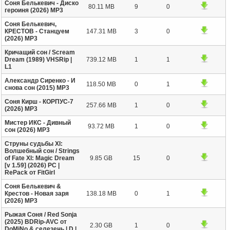
Соня Белькевич - Диско
80.11 MB
9
0
героиня (2026) MP3
Соня Белькевич,
КРЕСТОВ - Станцуем
147.31 MB
3
0
(2026) MP3
Кричащий сон / Scream
Dream (1989) VHSRip |
739.12 MB
1
1
L1
Александр Сиренко - И
118.50 MB
0
1
снова сон (2015) MP3
Соня Кирш - КОРПУС-7
257.66 MB
1
0
(2026) MP3
Мистер ИКС - Дивный
93.72 MB
1
0
сон (2026) MP3
Струны судьбы XI:
Волшебный сон / Strings
of Fate XI: Magic Dream
9.85 GB
15
0
[v 1.59] (2026) PC |
RePack от FitGirl
Соня Белькевич &
Крестов - Новая заря
138.18 MB
0
1
(2026) MP3
Рыжая Соня / Red Sonja
(2025) BDRip-AVC от
2.30 GB
1
0
DoMiNo & селезень | D |