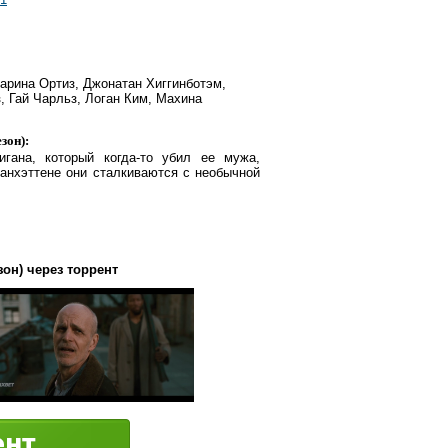
арина Ортиз, Джонатан Хиггинботэм,
, Гай Чарльз, Логан Ким, Махина
зон):
гана, который когда-то убил ее мужа,
Манхэттене они сталкиваются с необычной
он) через торрент