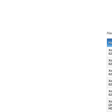
На
Н
Хо
02
Хо
02
Хо
02
Хо
02
Хо
02
Хо
(2
HD