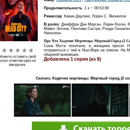
Продолжительность
: 1 x ~ 00:53:00
Режиссер
: Кевин Даулинг, Лорен С. Яконелли
В ролях
: Джеффри Дин Морган, Лорен Кохэн, К
Майкл Энтони, Паллави Састри, Рэнди Гонзалез
Наполеон
Про Что Ходячие Мертвецы: Мертвый Город (2 Се
Сына Мэгги похитили, и женщина просит Ни
отправиться с ней в Нью-Йорк на поиски. На 
общиной выживших.
Можете оставить свой
Добавлена 1 серия (из 8)
голос отметив одну из
звездочек.
Скачать Ходячие мертвецы: Мертвый город (2 сез