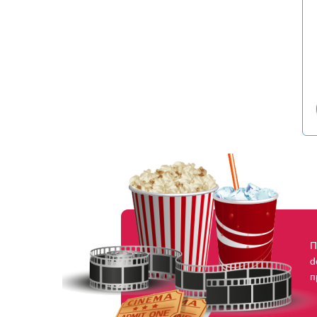
П
d
п