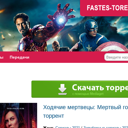
мы
Передачи
Ходячие мертвецы: Мертвый гор
торрент
Жанр
:
Сериалы 2021
/
Зарубежные сериалы 202