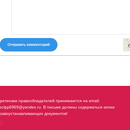
Отправить комментарий
fastes-torent.com
ретензии правообладателей принимаются на email:
eclpp6969@yandex.ru. В письме должны содержаться копии
равоустанавливающих документов!