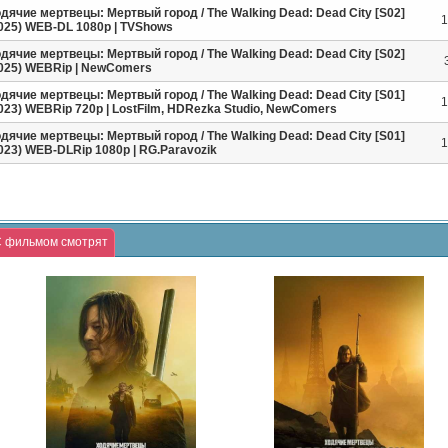
дячие мертвецы: Мертвый город / The Walking Dead: Dead City [S02]
1
025) WEB-DL 1080p | TVShows
дячие мертвецы: Мертвый город / The Walking Dead: Dead City [S02]
025) WEBRip | NewComers
дячие мертвецы: Мертвый город / The Walking Dead: Dead City [S01]
1
023) WEBRip 720p | LostFilm, HDRezka Studio, NewComers
дячие мертвецы: Мертвый город / The Walking Dead: Dead City [S01]
1
023) WEB-DLRip 1080p | RG.Paravozik
 фильмом смотрят