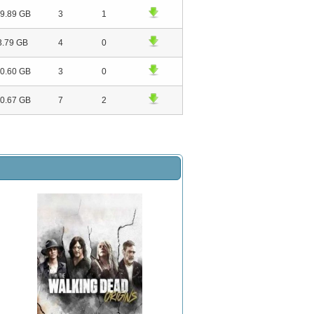
9.89 GB
3
1
3.79 GB
4
0
0.60 GB
3
0
0.67 GB
7
2