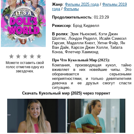
Жанр
:
Фильмы 2025 года
/
Фильмы 2019
года
/
Фильмы
Продолжительность
: 01:23:29
Режиссер
: Брэд Кидвелл
В ролях
: Эрик Ньюкомб, Кэти Джин
Шолтес, Лондон Ределл, Исайя Сэмюэл
Гарсия, Маделли Кнехт, Уитни Фэйр, Ян
Ван Дайк, Карсон Джин Холли, Табата
Конза, Флетчер Хаммонд
Про Что Кукольный Мир (2025):
Можете оставить свой
Компания, производящая кукол, тайно
голос отметив одну из
вживляет в них новейшие чипы. Это
звездочек.
оборачивается серьезными
неприятностями, и только девятилетняя
девочка и ее друзья смогут спасти
ситуацию.
Скачать Кукольный мир (2025) через торрент