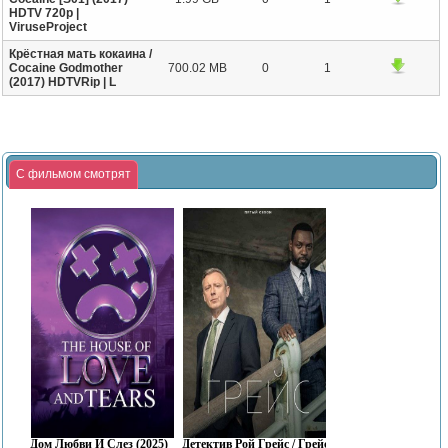
HDTV 720p |
ViruseProject
Крёстная мать кокаина /
Cocaine Godmother
700.02 MB
0
1
(2017) HDTVRip | L
С фильмом смотрят
Дом Любви И Слез (2025)
Детектив Рой Грейс / Грейс