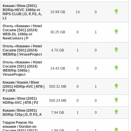
Кокаин / Blow (2001)
BDRip-HEVC 1080p от
10.99 GB
14
0
RIPS CLUB | D, P, P2, A,
L1
Отель «Кокаин» / Hotel
Cocaine [S01] (2024)
30.25 GB
0
1
WEB-DL 1080p от
NewComers | P
Отель «Кокаин» / Hotel
Cocaine [S01] (2024)
4.70 GB
1
0
WEBRip | ViruseProject
Отель «Кокаин» / Hotel
Cocaine [S01] (2024)
14.43 GB
0
0
WEBRip 1080p |
ViruseProject
Кокаин / Кокаїн / Blow
(2001) HDRip-AVC | КПК |
500.31 MB
0
1
P | UKR
Кокаин / Blow (2001)
500.24 MB
0
0
HDRip-AVC | КПК | P2
Кокаин / Blow (2001)
7.94 GB
1
0
BDRip 720p | D, P, P2, A
Гордон Рамзи. На
кокаине / Gordon on
Cocaine [S01] (2017)
1.99 GB
0
1