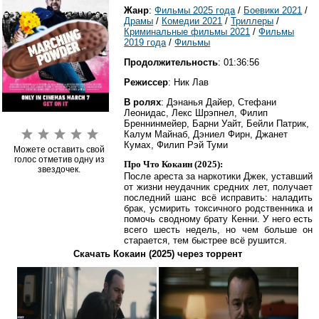
Жанр
:
Фильмы 2025 года
/
Боевики 2021
/
Драмы
/
Комедии 2021
/
Триллеры
/
Криминальные фильмы 2021
/
Фильмы
2019 года
/
Фильмы
Продолжительность
: 01:36:56
Режиссер
: Ник Лав
В ролях
: Дэнанья Дайер, Стефани
Леонидас, Лекс Шрэпнел, Филип
Бреннинмейер, Барни Уайт, Бейли Патрик,
Калум Майнаб, Дэниел Фирн, Джанет
Кумах, Филип Рэй Туми
Можете оставить свой
голос отметив одну из
Про Что Кокаин (2025):
звездочек.
После ареста за наркотики Джек, уставший
от жизни неудачник средних лет, получает
последний шанс всё исправить: наладить
брак, усмирить токсичного родственника и
помочь сводному брату Кенни. У него есть
всего шесть недель, но чем больше он
старается, тем быстрее всё рушится.
Скачать Кокаин (2025) через торрент